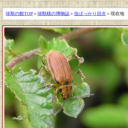
珍獣の館TOP
＞
珍獣様の博物誌
＞
虫ばっかり目次
＞現在地