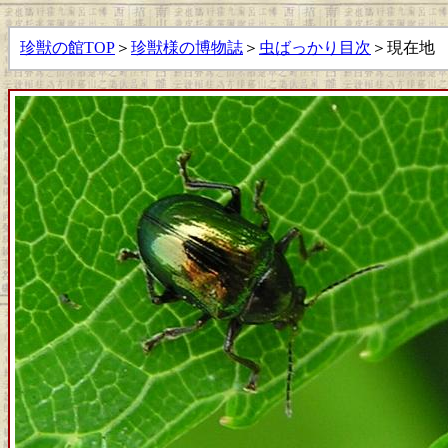
珍獣の館TOP
＞
珍獣様の博物誌
＞
虫ばっかり目次
＞現在地