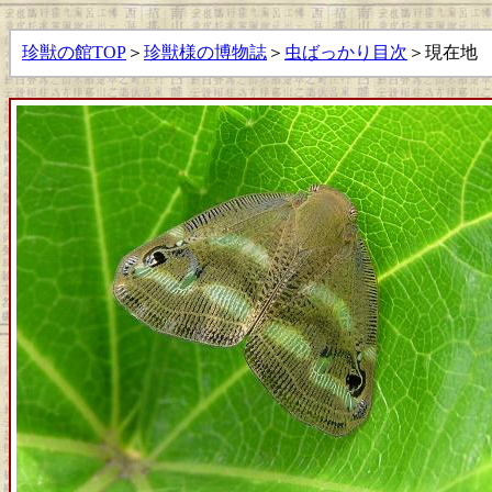
珍獣の館TOP
＞
珍獣様の博物誌
＞
虫ばっかり目次
＞現在地