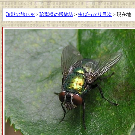
珍獣の館TOP
＞
珍獣様の博物誌
＞
虫ばっかり目次
＞現在地