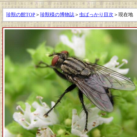
珍獣の館TOP
＞
珍獣様の博物誌
＞
虫ばっかり目次
＞現在地