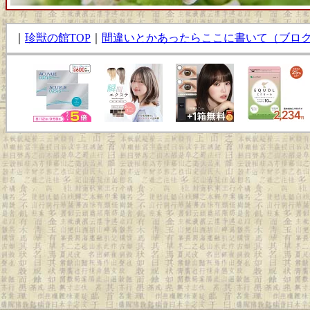
｜
珍獣の館TOP
｜
間違いとかあったらここに書いて（ブロ