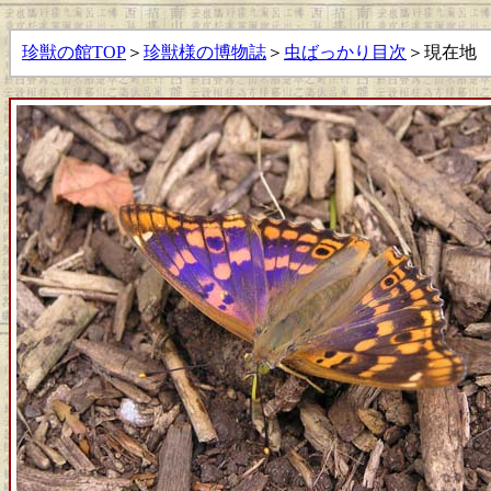
珍獣の館TOP
＞
珍獣様の博物誌
＞
虫ばっかり目次
＞現在地