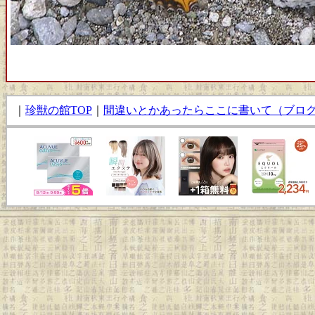
｜
珍獣の館TOP
｜
間違いとかあったらここに書いて（ブロ