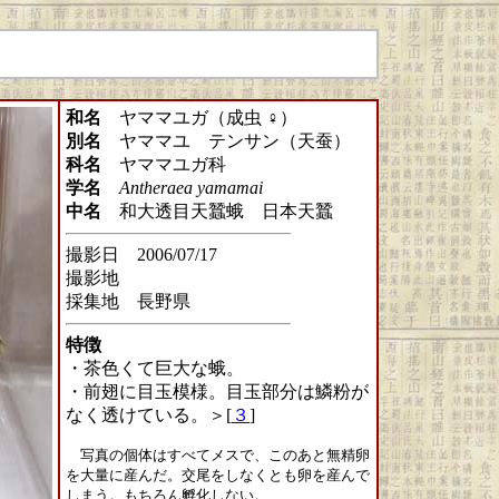
和名
ヤママユガ（成虫 ♀）
別名
ヤママユ テンサン（天蚕）
科名
ヤママユガ科
学名
Antheraea yamamai
中名
和大透目天蠶蛾 日本天蠶
撮影日 2006/07/17
撮影地
採集地 長野県
特徴
・茶色くて巨大な蛾。
・前翅に目玉模様。目玉部分は鱗粉が
なく透けている。＞[
３
]
写真の個体はすべてメスで、このあと無精卵
を大量に産んだ。交尾をしなくとも卵を産んで
しまう。もちろん孵化しない。