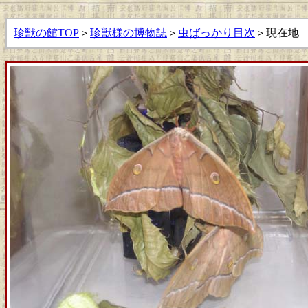
珍獣の館TOP
＞
珍獣様の博物誌
＞
虫ばっかり目次
＞現在地