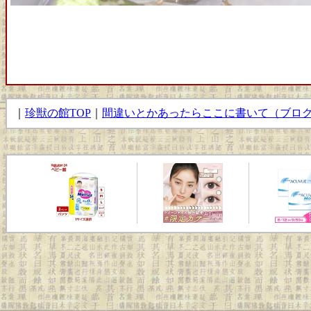
｜
珍獣の館TOP
｜
間違いとかあったらここに書いて（ブロ