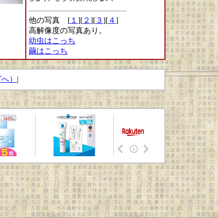
他の写真 [
１
][
２
][
３
][
４
]
高解像度の写真あり。
幼虫はこっち
繭はこっち
グへ）
|