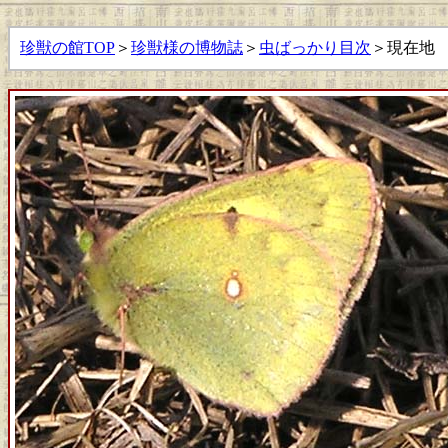
珍獣の館TOP
＞
珍獣様の博物誌
＞
虫ばっかり目次
＞現在地