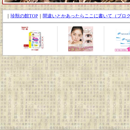
｜
珍獣の館TOP
｜
間違いとかあったらここに書いて（ブロ