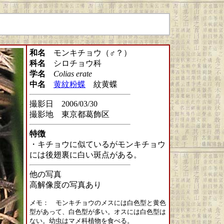
和名
モンキチョウ（♂？）
科名
シロチョウ科
学名
Colias erate
中名
黄紋粉蝶
紋黄蝶
撮影日 2006/03/30
撮影地 東京都葛飾区
特徴
・キチョウに似ているがモンキチョウ
には後翅裏に白い斑点がある。
他の写真
高解像度の写真あり
メモ： モンキチョウのメスには白色型と黄色
型があって、白色型が多い。オスには白色型は
ない。幼虫はマメ科植物を食べる。