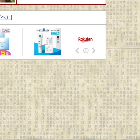
グへ）
|