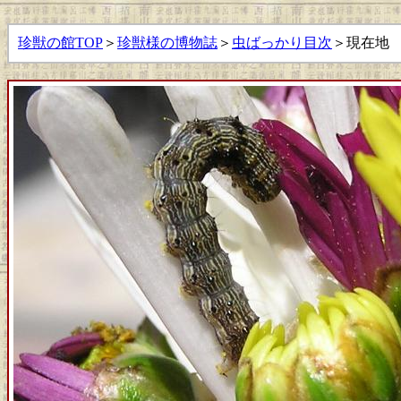
珍獣の館TOP
＞
珍獣様の博物誌
＞
虫ばっかり目次
＞現在地