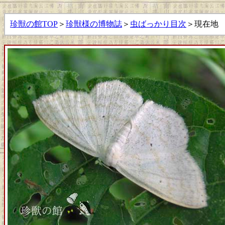
珍獣の館TOP
＞
珍獣様の博物誌
＞
虫ばっかり目次
＞現在地