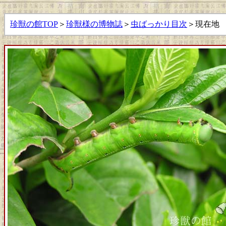
珍獣の館TOP
＞
珍獣様の博物誌
＞
虫ばっかり目次
＞現在地