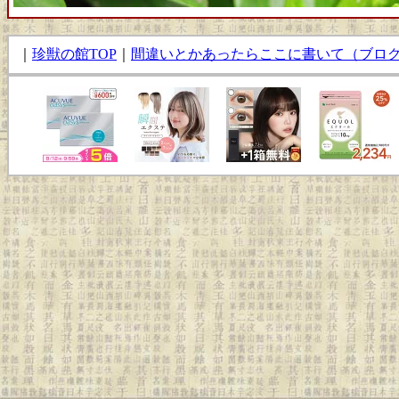
｜
珍獣の館TOP
｜
間違いとかあったらここに書いて（ブロ