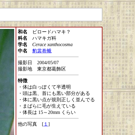
和名
ビロードハマキ？
科名
ハマキガ科
学名
Cerace xanthocosma
中名
豹裳卷蛾
撮影日 2004/05/07
撮影地 東京都葛飾区
特徴
・体は白っぽくて半透明
・頭は黒、首にも黒い部分がある
・体に黒い点が規則正しく並んでる
・まばらに毛が生えている
・体長は 15～20mm くらい
他の写真 [
１
]