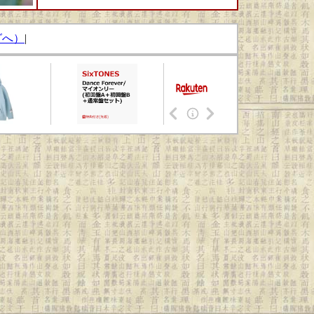
グへ）
|