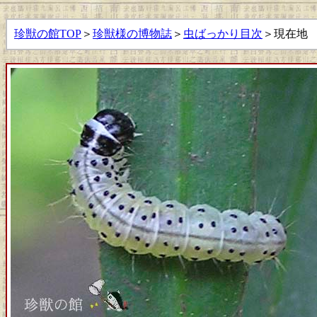
珍獣の館TOP
＞
珍獣様の博物誌
＞
虫ばっかり目次
＞現在地