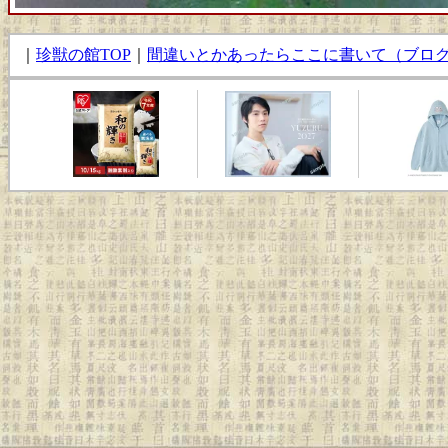
｜
珍獣の館TOP
｜
間違いとかあったらここに書いて（ブロ