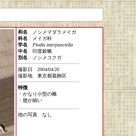
和名
ノシメマダラメイガ
科名
メイガ科
学名
Plodia interpunctella
中名
印度穀蛾
別名
ノシメコクガ
撮影日 2004/04/20
撮影地 東京都葛飾区
特徴
・かなり小型の蛾
・翅が細い
他の写真 なし