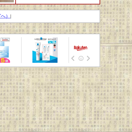
グへ）
|