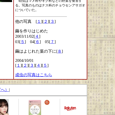
幼虫はマメ科やキク科などの野菜を食害す
る。写真のものはナス科のチョウセンアサガオ
についていた。
他の写真 [
１
][
２
][
３
]
繭を作りはじめた
2003/11/02[
４
]
03[
５
] 04[
６
] 05[
７
]
繭はよじれた葉の下に[
８
]
2004/10/01
[
１
][
２
][
３
][
４
][
５
]
成虫の写真はこちら
グへ）
|