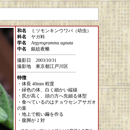
和名
ミツモンキンウワバ（幼虫）
科名
ヤガ科
学名
Argyrogramma agnata
中名
銀紋夜蛾
撮影日 2003/10/31
撮影地 東京都江戸川区
特徴
・体長 40mm 程度
・緑色の体、白く細かい縦線
・尻が高く、頭の方へ先細る体型
・食べているのはチョウセンアサガオ
の葉
・地上で粗い繭を作る
・腹脚が 2 対