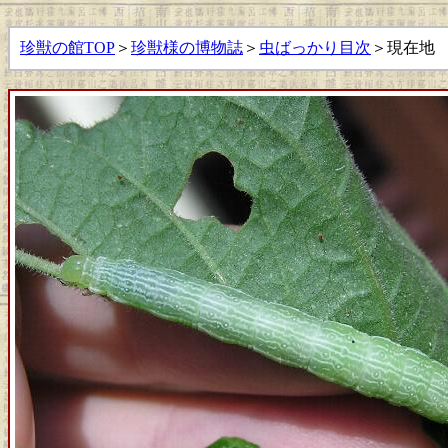
珍獣の館TOP
＞
珍獣様の博物誌
＞
虫ばっかり目次
＞現在地