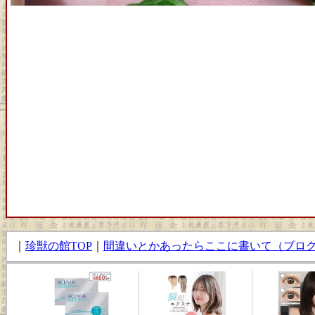
｜
珍獣の館TOP
｜
間違いとかあったらここに書いて（ブロ