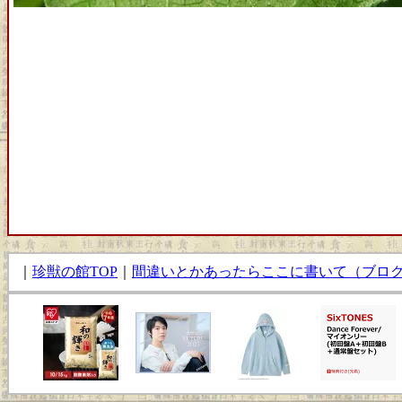
｜
珍獣の館TOP
｜
間違いとかあったらここに書いて（ブロ