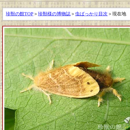
珍獣の館TOP
＞
珍獣様の博物誌
＞
虫ばっかり目次
＞現在地