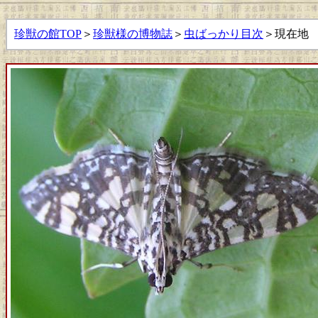
珍獣の館TOP
＞
珍獣様の博物誌
＞
虫ばっかり目次
＞現在地