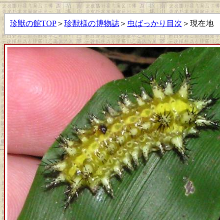
珍獣の館TOP
＞
珍獣様の博物誌
＞
虫ばっかり目次
＞現在地