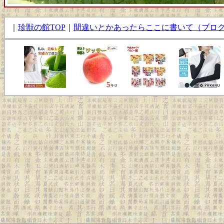
｜
珍獣の館TOP
｜
間違いとかあったらここに書いて（ブロ