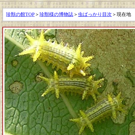
珍獣の館TOP
＞
珍獣様の博物誌
＞
虫ばっかり目次
＞現在地