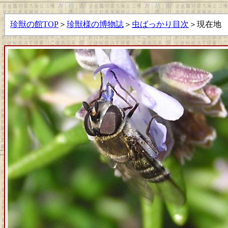
珍獣の館TOP
＞
珍獣様の博物誌
＞
虫ばっかり目次
＞現在地