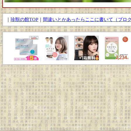
｜
珍獣の館TOP
｜
間違いとかあったらここに書いて（ブロ