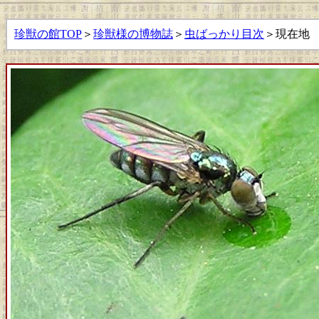
珍獣の館TOP
＞
珍獣様の博物誌
＞
虫ばっかり目次
＞現在地