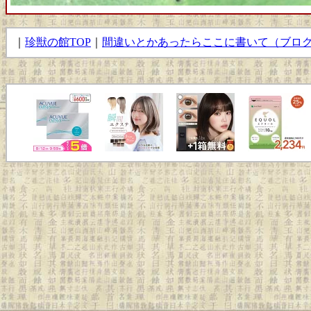
｜
珍獣の館TOP
｜
間違いとかあったらここに書いて（ブロ