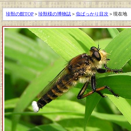
珍獣の館TOP
＞
珍獣様の博物誌
＞
虫ばっかり目次
＞現在地