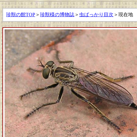
珍獣の館TOP
＞
珍獣様の博物誌
＞
虫ばっかり目次
＞現在地