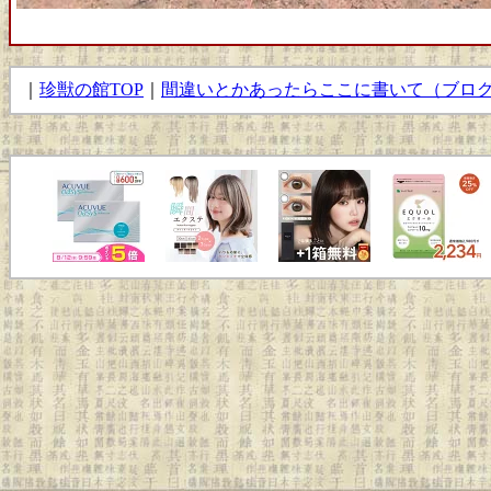
｜
珍獣の館TOP
｜
間違いとかあったらここに書いて（ブロ