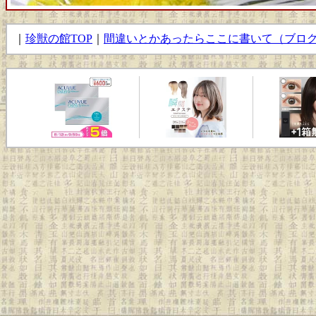
｜
珍獣の館TOP
｜
間違いとかあったらここに書いて（ブロ