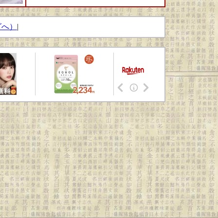
グへ）
|