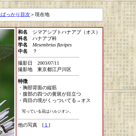
虫ばっかり目次
＞現在地
和名
シマアシブトハナアブ（オス）
科名
ハナアブ科
学名
Mesembrius flavipes
中名
？
撮影日 2003/07/11
撮影地 東京都江戸川区
特徴
・胸部背面の縦筋
・腹部の四つの黄斑が目立つ
・両目の境がくっついてる→オス
写っている花はハルジオン。
他の写真 [
１
]