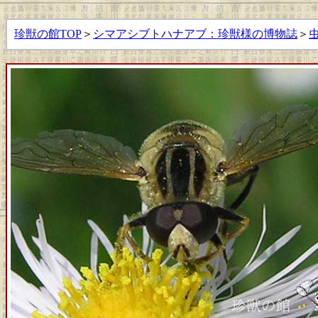
珍獣の館TOP
＞
シマアシブトハナアブ：珍獣様の博物誌
＞