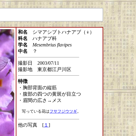
和名
シマアシブトハナアブ（♀）
科名
ハナアブ科
学名
Mesembrius flavipes
中名
？
撮影日 2003/07/11
撮影地 東京都江戸川区
特徴
・胸部背面の縦筋
・腹部の四つの黄斑が目立つ
・眉間の広さ→メス
写っている花は
フサフジウツギ
。
他の写真 [
１
]