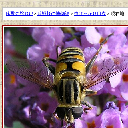
珍獣の館TOP
＞
珍獣様の博物誌
＞
虫ばっかり目次
＞現在地