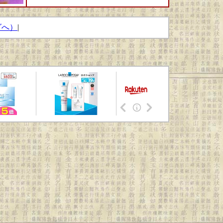
グへ）
|