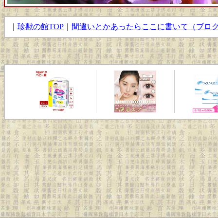
｜
珍獣の館TOP
｜
間違いとかあったらここに書いて（ブロ