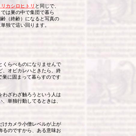
メリカシロヒトリ
と同じで、
までは巣の中で集団で暮ら
四齢（終齢）になると写真の
に単独で這い回ります。
とくらべものになりませんで
ど、オビカレハときたら、終
体で巣に固まって暮らすのです
をわざわざ触ろうという人は
い、単独行動してるときは、
だけカメラ小僧レベルが上が
飾るのですから、ある意味お