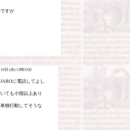
のですが
0日 (水) 13時33分
JAROに電話してよし
ぴいても小指以上あり
ら単独行動してそうな