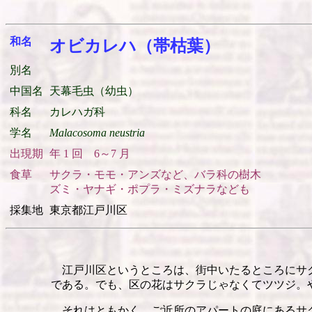
和名
オビカレハ（帯枯葉）
別名
中国名
天幕毛虫（幼虫）
科名
カレハガ科
学名
Malacosoma neustria
出現期
年 1 回 6～7 月
食草
サクラ・モモ・アンズなど、バラ科の樹木
ズミ・ヤナギ・ポプラ・ミズナラなども
採集地
東京都江戸川区
江戸川区というところは、街中いたるところにサ
である。でも、区の花はサクラじゃなくてツツジ。
それはともかく、ご近所のアパートの庭にあるサ