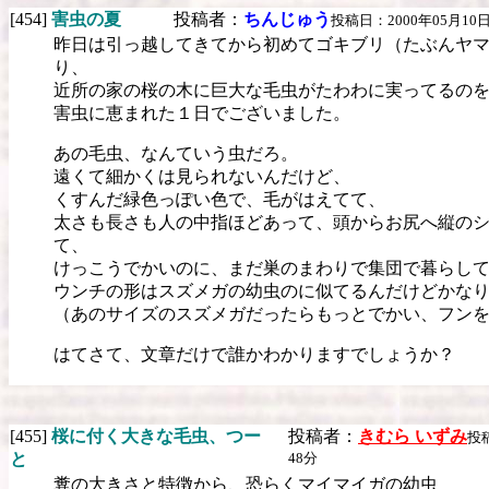
[454]
害虫の夏
投稿者：
ちんじゅう
投稿日：2000年05月10日 
昨日は引っ越してきてから初めてゴキブリ（たぶんヤ
り、
近所の家の桜の木に巨大な毛虫がたわわに実ってるの
害虫に恵まれた１日でございました。
あの毛虫、なんていう虫だろ。
遠くて細かくは見られないんだけど、
くすんだ緑色っぽい色で、毛がはえてて、
太さも長さも人の中指ほどあって、頭からお尻へ縦の
て、
けっこうでかいのに、まだ巣のまわりで集団で暮らし
ウンチの形はスズメガの幼虫のに似てるんだけどかな
（あのサイズのスズメガだったらもっとでかい、フン
はてさて、文章だけで誰かわかりますでしょうか？
[455]
桜に付く大きな毛虫、つー
投稿者：
きむら いずみ
投稿
と
48分
糞の大きさと特徴から、恐らくマイマイガの幼虫