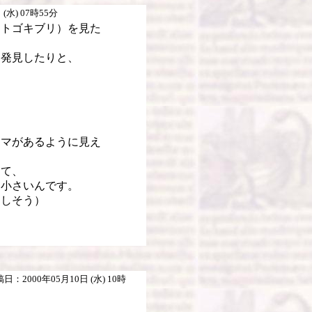
(水) 07時55分
マトゴキブリ）を見た
を発見したりと、
シマがあるように見え
てて、
り小さいんです。
をしそう）
日：2000年05月10日 (水) 10時