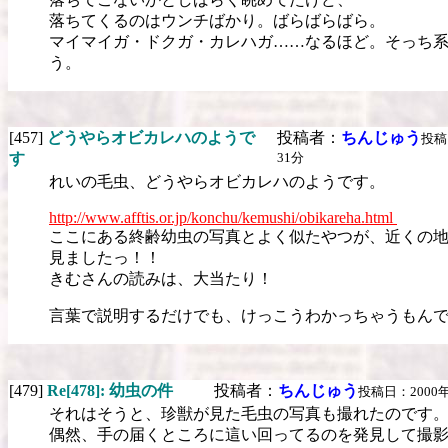
落ちてくるのはウンチばかり。ばらばらばら。
マイマイガ・ドクガ・カレハガ……なるほど。そっち
う。
[457]
どうやらオビカレハのようで
投稿者：
ちんじゅう
投稿日
す
31分
れいの毛虫、どうやらオビカレハのようです。
http://www.afftis.or.jp/konchu/kemushi/obikareha.html
ここにある終齢幼虫の写真とよく似たやつが、近くの
見ましたっ！！
きむさんの読みは、大当たり！
言葉で説明するだけでも、けっこうわかっちゃうもん
[479]
Re[478]: 幼虫の件
投稿者：
ちんじゅう
投稿日：2000年0
それはそうと、珍獣が見た毛虫の写真も撮れたのです
偶然、手の届くところに這い回ってるのを発見して撮