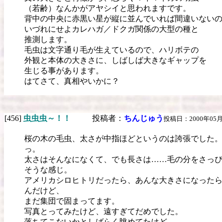
（若齢）なんかがアヤシイと思われますです。
背中の中央に赤黒い星が縦に並んでいれば間違いない
いづれにせよカレハガ／ドクガ関係の大型の種と
推測します。
毛虫は文字通り毛が生えているので、ハリボテの
外観と本体の大きさに、しばしば大きなギャップを
生じる事があります。
はてさて、真相やいかに？
[456]
虫虫虫～！！
投稿者：
ちんじゅう
投稿日：2000年05月1
桜の木の毛虫、太さが中指ほどというのは誇張でした。
っ。
太さはそんなになくて、でも長さは……毛の分をさっ
そうな感じ。
アメリカシロヒトリだったら、あんな大きさになった
んだけど、
まだ集団で固まってます。
写真とってみたけど、遠すぎてだめでした。
落ちてこないかとしばらく眺めてたけど、