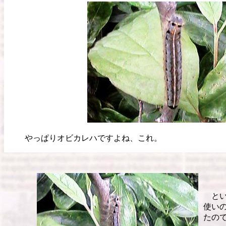
やっぱりオビカレハですよね、これ。
とい
使い
たの