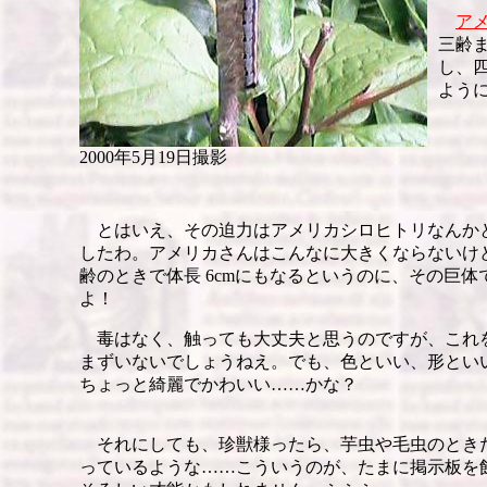
ア
三齢
し、
よう
2000年5月19日撮影
とはいえ、その迫力はアメリカシロヒトリなんか
したわ。アメリカさんはこんなに大きくならないけ
齢のときで体長 6cmにもなるというのに、その巨
よ！
毒はなく、触っても大丈夫と思うのですが、これ
まずいないでしょうねえ。でも、色といい、形とい
ちょっと綺麗でかわいい……かな？
それにしても、珍獣様ったら、芋虫や毛虫のとき
っているような……こういうのが、たまに掲示板を