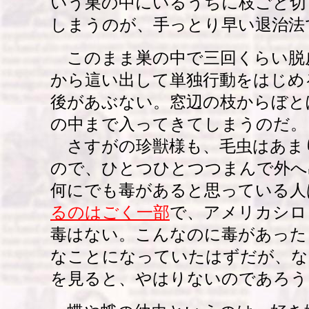
いう巣の中にいるうちに枝ごと切
しまうのが、手っとり早い退治法
このまま巣の中で三回くらい脱
から這い出して単独行動をはじめ
後があぶない。窓辺の枝からぼと
の中まで入ってきてしまうのだ。
さすがの珍獣様も、毛虫はあま
ので、ひとつひとつつまんで外へ
何にでも毒があると思っている人
るのはごく一部
で、アメリカシロ
毒はない。こんなのに毒があった
なことになっていたはずだが、な
を見ると、やはりないのであろう