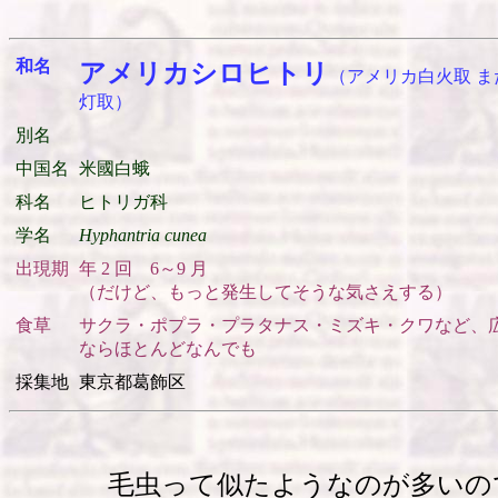
和名
アメリカシロヒトリ
（アメリカ白火取 ま
灯取）
別名
中国名
米國白蛾
科名
ヒトリガ科
学名
Hyphantria cunea
出現期
年 2 回 6～9 月
（だけど、もっと発生してそうな気さえする）
食草
サクラ・ポプラ・プラタナス・ミズキ・クワなど、
ならほとんどなんでも
採集地
東京都葛飾区
毛虫って似たようなのが多いの