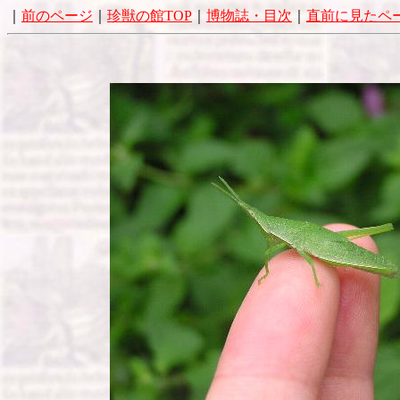
｜
前のページ
｜
珍獣の館TOP
｜
博物誌・目次
｜
直前に見たペ