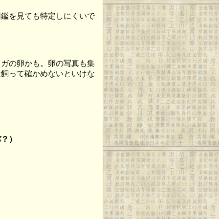
鑑を見ても特定しにくいで
ガの卵かも。卵の写真も集
は飼って確かめないといけな
バ？）