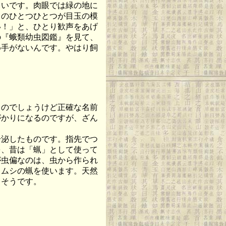
らいです。肉眼では緑の地に
々のひとつひとつが目玉の模
い！」と、ひとり歓声をあげ
の『蛾類幼虫図鑑』を見て、
め手がないんです。やはり飼
のでしょうけど正確な名前
がかりになるのですが、ざん
泌したものです。指先でつ
を、昔は「蝋」として使って
が虫偏なのは、虫から作られ
ウムシの蝋を使います。天然
るそうです。