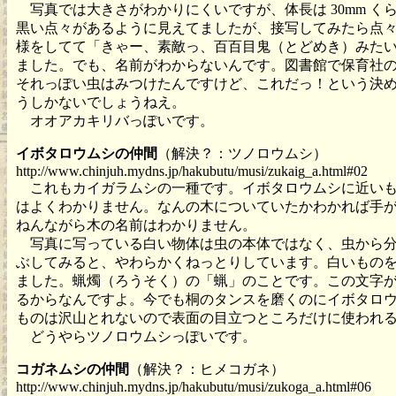
写真では大きさがわかりにくいですが、体長は 30mm く
黒い点々があるように見えてましたが、接写してみたら点
様をしてて「きゃー、素敵っ、百百目鬼（とどめき）みた
ました。でも、名前がわからないんです。図書館で保育社
それっぽい虫はみつけたんですけど、これだっ！という決
うしかないでしょうねえ。
オオアカキリバっぽいです。
イボタロウムシの仲間
（解決？：ツノロウムシ）
http://www.chinjuh.mydns.jp/hakubutu/musi/zukaig_a.html#02
これもカイガラムシの一種です。イボタロウムシに近いも
はよくわかりません。なんの木についていたかわかれば手
ねんながら木の名前はわかりません。
写真に写っている白い物体は虫の本体ではなく、虫から分
ぶしてみると、やわらかくねっとりしています。白いもの
ました。蝋燭（ろうそく）の「蝋」のことです。この文字
るからなんですよ。今でも桐のタンスを磨くのにイボタロ
ものは沢山とれないので表面の目立つところだけに使われ
どうやらツノロウムシっぽいです。
コガネムシの仲間
（解決？：ヒメコガネ）
http://www.chinjuh.mydns.jp/hakubutu/musi/zukoga_a.html#06