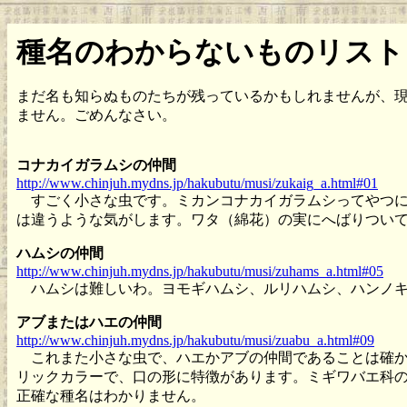
種名のわからないものリスト
まだ名も知らぬものたちが残っているかもしれませんが、
ません。ごめんなさい。
コナカイガラムシの仲間
http://www.chinjuh.mydns.jp/hakubutu/musi/zukaig_a.html#01
すごく小さな虫です。ミカンコナカイガラムシってやつに
は違うような気がします。ワタ（綿花）の実にへばりつい
ハムシの仲間
http://www.chinjuh.mydns.jp/hakubutu/musi/zuhams_a.html#05
ハムシは難しいわ。ヨモギハムシ、ルリハムシ、ハンノキ
アブまたはハエの仲間
http://www.chinjuh.mydns.jp/hakubutu/musi/zuabu_a.html#09
これまた小さな虫で、ハエかアブの仲間であることは確か
リックカラーで、口の形に特徴があります。ミギワバエ科
正確な種名はわかりません。