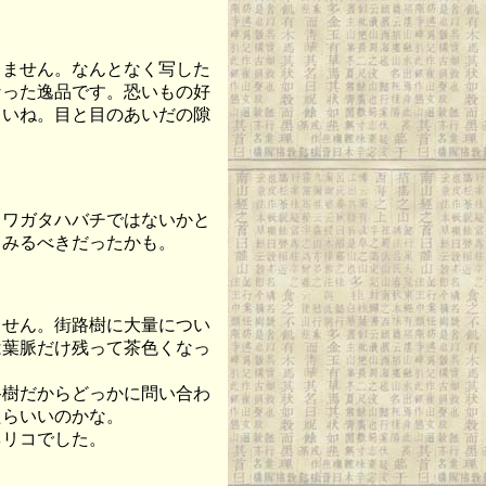
ません。なんとなく写した
なった逸品です。恐いもの好
さいね。目と目のあいだの隙
ワガタハバチではないかと
てみるべきだったかも。
せん。街路樹に大量につい
は葉脈だけ残って茶色くなっ
。
樹だからどっかに問い合わ
たらいいのかな。
リコでした。