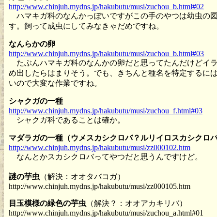
http://www.chinjuh.mydns.jp/hakubutu/musi/zuchou_b.html#02
ハマキガ科のなんかっぽいですがこの手のやつは幼虫の図
す。飼って成虫にしてみなきゃだめですね。
なんらかの卵
http://www.chinjuh.mydns.jp/hakubutu/musi/zuchou_b.html#03
たぶんハマキガ科のなんかの卵だと思ってたんだけどイラ
め出したらはまりそう。でも、きちんと種名を特定するに
いので大変な作業ですね。
シャクガの一種
http://www.chinjuh.mydns.jp/hakubutu/musi/zuchou_f.html#03
シャクガ科であることは確か。
マダラガの一種（ウメスカシクロバ？ルリイロスカシクロ
http://www.chinjuh.mydns.jp/hakubutu/musi/zz000102.htm
なんとかスカシクロバってやつだと思うんですけど。
謎の芋虫
（解決：オオタバコガ）
http://www.chinjuh.mydns.jp/hakubutu/musi/zz000105.htm
目玉模様の緑色の芋虫
（解決？：オオアカキリバ）
http://www.chinjuh.mydns.jp/hakubutu/musi/zuchou_a.html#01