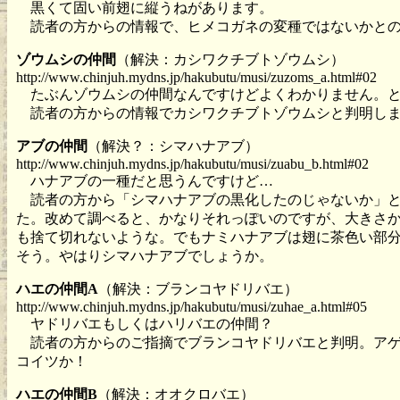
黒くて固い前翅に縦うねがあります。
読者の方からの情報で、ヒメコガネの変種ではないかとの
ゾウムシの仲間
（解決：カシワクチブトゾウムシ）
http://www.chinjuh.mydns.jp/hakubutu/musi/zuzoms_a.html#02
たぶんゾウムシの仲間なんですけどよくわかりません。と
読者の方からの情報でカシワクチブトゾウムシと判明し
アブの仲間
（解決？：シマハナアブ）
http://www.chinjuh.mydns.jp/hakubutu/musi/zuabu_b.html#02
ハナアブの一種だと思うんですけど…
読者の方から「シマハナアブの黒化したのじゃないか」と
た。改めて調べると、かなりそれっぽいのですが、大きさ
も捨て切れないような。でもナミハナアブは翅に茶色い部
そう。やはりシマハナアブでしょうか。
ハエの仲間A
（解決：ブランコヤドリバエ）
http://www.chinjuh.mydns.jp/hakubutu/musi/zuhae_a.html#05
ヤドリバエもしくはハリバエの仲間？
読者の方からのご指摘でブランコヤドリバエと判明。アゲ
コイツか！
ハエの仲間B
（解決：オオクロバエ）