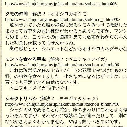
http://www.chinjuh.mydns.jp/hakubutu/musi/zuhae_a.html#06
クモの仲間
（解決？；オオシロカネグモ）
http://www.chinjuh.mydns.jp/hakubutu/musi/zukumo_a.html#03
道を歩いていたら腹が緑色に光るクモをみつけて撮影した
まわって背中をみれば種類がわかると思うんですが、マン
らめました。こういうのは図鑑を見ても名前がわからない
した写真しか載ってませんからね。
巣の感じとか、シルエットなどからオオシロカネグモか
ミントを食べる芋虫
（解決？：ベニフキノメイガ）
http://www.chinjuh.mydns.jp/hakubutu/musi/zuchou_a.html#06
これは珍獣様が住んでるアパートの花壇でみつけたもので
科）の植物を食べてました。小さなガになるはずですが、
育てても同定できる自信はないです。
ベニフキノメイガっぽいです。
シャクトリムシ
（解決？：ヨモギエダシャク）
http://www.chinjuh.mydns.jp/hakubutu/musi/zuchou_b.html#06
シャクガ科であることは確か。家のまわりにこれとよく似
ういるんですが、それぞれに微妙に色が違ったりして、別
なのかさえよくわかりません。やはり飼うべきなのです。