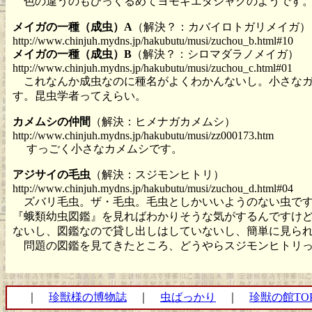
色の違うのもひっくるめてヨモギエダシャクのようです
メイガの一種（成虫）A
（解決？：カバイロトガリメイガ）
http://www.chinjuh.mydns.jp/hakubutu/musi/zuchou_b.html#10
メイガの一種（成虫）B
（解決？：シロマダラノメイガ）
http://www.chinjuh.mydns.jp/hakubutu/musi/zuchou_c.html#01
これなんか成虫なのに種名がよくわかんないし。小さなガ
す。昆虫学者ってえらい。
カメムシの仲間
（解決：ヒメナガカメムシ）
http://www.chinjuh.mydns.jp/hakubutu/musi/zz000173.htm
すっごく小さなカメムシです。
アジサイの毛虫
（解決：スジモンヒトリ）
http://www.chinjuh.mydns.jp/hakubutu/musi/zuchou_d.html#04
ズバリ毛虫。ザ・毛虫。毛虫としかいいようのない虫です
『蛾類幼虫図鑑』を見ればわかりそうな気がするんですけ
ないし、図鑑なので貸し出しはしていないし、簡単に見ら
問題の図鑑を見てきたところ、どうやらスジモンヒトリっ
｜
珍獣様の博物誌
｜
虫ばっかり
｜
珍獣の館TO