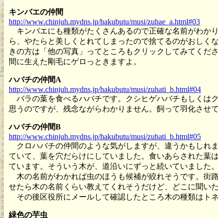
キンバエの仲間
http://www.chinjuh.mydns.jp/hakubutu/musi/zuhae_a.html#03
キンバエにも種類がたくさんあるので正確な名前がわかり
ら、やたらと美しくとれてしまったので捨てるのがおしく
きの方は「他の写真」ってところもクリックしてみてくだ
間に生えた剛毛にゲロっときますよ。
ハバチの仲間A
http://www.chinjuh.mydns.jp/hakubutu/musi/zuhati_b.html#04
バラの葉を食べるハバチです。クシヒゲハバチもしくはク
思うのですが、残念ながらわかりません。飼って羽化させ
ハバチの仲間B
http://www.chinjuh.mydns.jp/hakubutu/musi/zuhati_b.html#05
クロハバチの仲間のような気がしますが、違うかもしれま
ていて、葉を穴だらけにしていました。食いあらされた葉
ています。そういう木が、道沿いにずっと続いていました
木の名前がわかれば虫のほうも候補が絞れそうです。街路
せたら木の名前くらい教えてくれそうだけど、どこに聞い
その後区役所にメールして確認したところ木の種類はトネ
緑色の芋虫