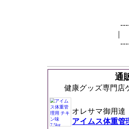
---
---
通
健康グッズ専門店
オレサマ御用達
アイムス体重管理