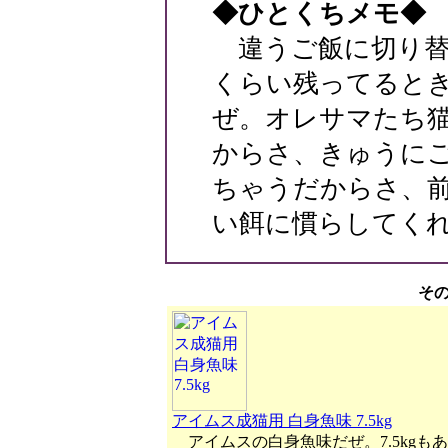
◆ひとくちメモ◆
違うご飯に切り替
くらい残ってると
ぜ。オレサマたち
からさ、きゅうに
ちゃうだからさ、
い餌に慣らしてく
そ
アイムス成猫用 白身魚味 7.5kg
アイムスの白身魚味だぜ。7.5kgも