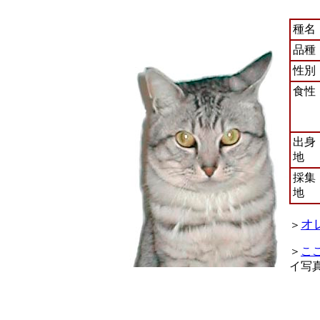
種名
品種
性別
食性
出身
地
採集
地
オ
＞
＞
こ
イ写