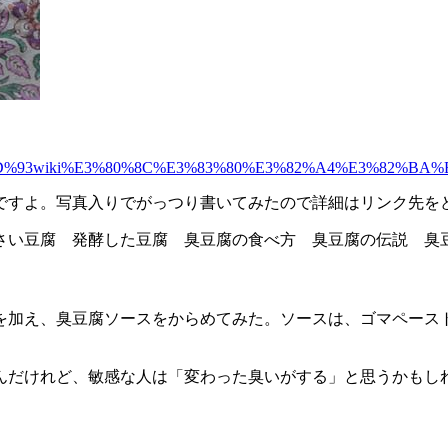
%93wiki%E3%80%8C%E3%83%80%E3%82%A4%E3%82%BA%
すよ。写真入りでがっつり書いてみたので詳細はリンク先を
発酵した豆腐 臭豆腐の食べ方 臭豆腐の伝説 臭豆腐の由来 xiu 
を加え、臭豆腐ソースをからめてみた。ソースは、ゴマペース
だけれど、敏感な人は「変わった臭いがする」と思うかもし