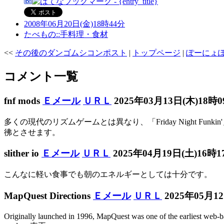
2008年06月20日(金)18時44分
たべもの::手料理・食材
<<
その後のダンゴムシコンポスト
|
トップページ
|
ぽーにょ
コメント一覧
fnf mods
Ｅメール
ＵＲＬ
2025年03月13日(木)18時
多くの現代のリズムゲームとは異なり、「Friday Night Fu
彿とさせます。
slither io
Ｅメール
ＵＲＬ
2025年04月19日(土)16時
こんなに軽い食事でも朝のエネルギーとしては十分です。
MapQuest Directions
Ｅメール
ＵＲＬ
2025年05月1
Originally launched in 1996, MapQuest was one of the earliest web-ba