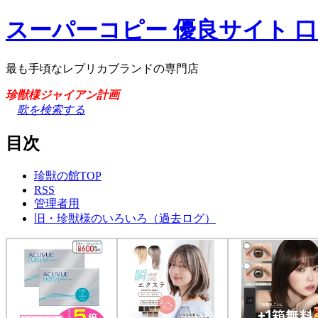
スーパーコピー 優良サイト 
最も手頃なレプリカブランドの専門店
珍獣様ジャイアン計画
歌を検索する
目次
珍獣の館TOP
RSS
管理者用
旧・珍獣様のいろいろ（過去ログ）