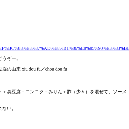
EF%BC%88%E8%87%AD%E8%B1%86%E8%85%90%E3%83%B
どうぞー。
dou fu／chou dou fu
ト＋臭豆腐＋ニンニク＋みりん＋酢（少々）を混ぜて、ソーメ
れない。