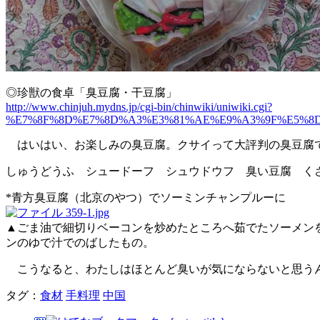
◎珍獣の食卓「臭豆腐・干豆腐」
http://www.chinjuh.mydns.jp/cgi-bin/chinwiki/uniwiki.cgi?
%E7%8F%8D%E7%8D%A3%E3%81%AE%E9%A3%9F%E5%8D
はいはい、お楽しみの臭豆腐。クサイって大評判の臭豆腐で
しゅうどうふ シュードーフ シュウドウフ 臭い豆腐 くさい豆腐 
*青方臭豆腐（北京のやつ）でソーミンチャンプルーに
▲ごま油で細切りベーコンを炒めたところへ茹でたソーメン
ンのゆで汁でのばしたもの。
こうなると、わたしはほとんど臭いが気にならないと思うん
タグ：
食材
手料理
中国