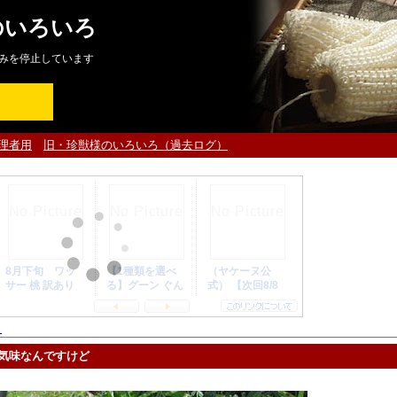
のいろいろ
みを停止しています
理者用
旧・珍獣様のいろいろ（過去ログ）
ト
気味なんですけど