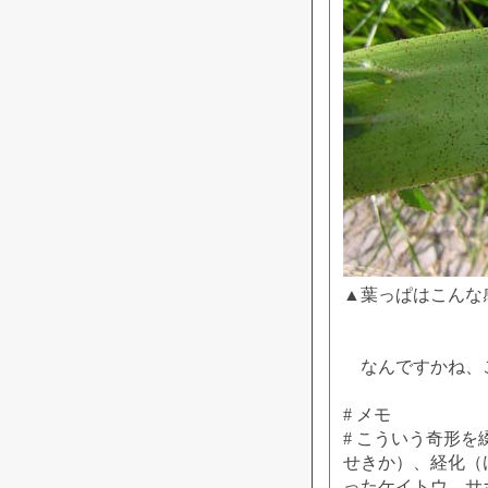
▲葉っぱはこんな
なんですかね、
# メモ
# こういう奇形
せきか）、経化（
ったケイトウ、サ