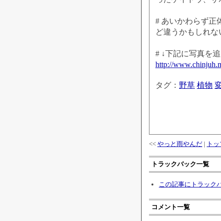
# あいかわらず
ど違うかもしれな
# ↓下記に写真を
http://www.chinjuh.
タグ：
野草
植物
<<
やっと雨やんだ
|
トッ
トラックバック一覧
この記事にトラック
コメント一覧