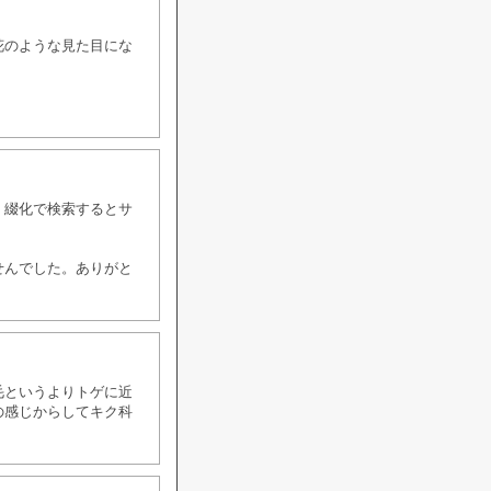
花のような見た目にな
。綴化で検索するとサ
せんでした。ありがと
毛というよりトゲに近
の感じからしてキク科