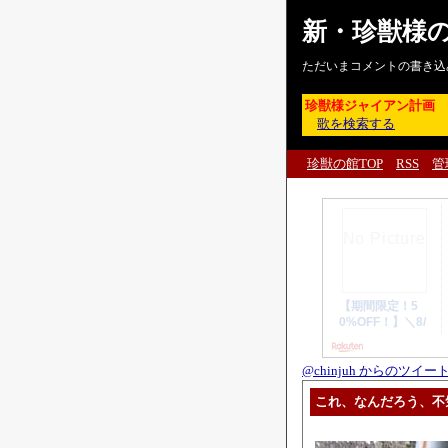
新・珍獣様
ただいまコメントの書き込
珍獣様ジャイアン計画
歌を検索する
珍獣の館TOP
RSS
管
@chinjuh からのツイー
これ、なんだろう、不