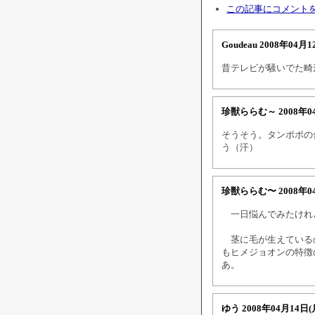
この記事にコメント
Goudeau
2008年04月1
昔テレビが騒いでた畸
珍獣ららむ～
2008年0
そうそう。タンポポの
う（汗）
珍獣ららむ〜
2008年0
一日悩んでみたけれど
茎に毛が生えているの
もヒメジョオンの特徴
あ。
ゆう
2008年04月14日(