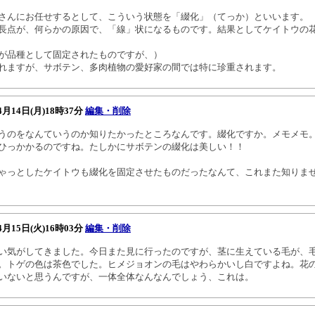
さんにお任せするとして、こういう状態を「綴化」（てっか）といいます。
長点が、何らかの原因で、「線」状になるものです。結果としてケイトウの
が品種として固定されたものですが、）
れますが、サボテン、多肉植物の愛好家の間では特に珍重されます。
4月14日(月)18時37分
編集・削除
のをなんていうのか知りたかったところなんです。綴化ですか。メモメモ
ひっかかるのですね。たしかにサボテンの綴化は美しい！！
っとしたケイトウも綴化を固定させたものだったなんて、これまた知りま
4月15日(火)16時03分
編集・削除
気がしてきました。今日また見に行ったのですが、茎に生えている毛が、
。トゲの色は茶色でした。ヒメジョオンの毛はやわらかいし白ですよね。花
いないと思うんですが、一体全体なんなんでしょう、これは。