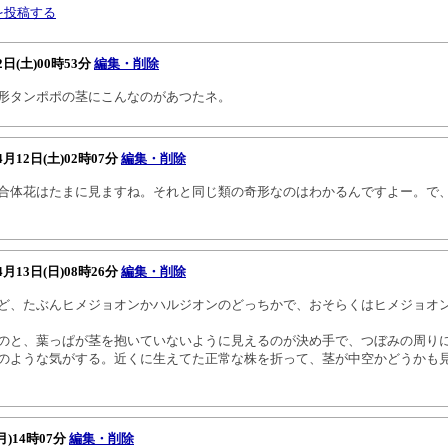
を投稿する
2日(土)00時53分
編集・削除
形タンポポの茎にこんなのがあつたネ。
4月12日(土)02時07分
編集・削除
合体花はたまに見ますね。それと同じ類の奇形なのはわかるんですよー。で
4月13日(日)08時26分
編集・削除
、たぶんヒメジョオンかハルジオンのどっちかで、おそらくはヒメジョオ
と、葉っぱが茎を抱いていないように見えるのが決め手で、つぼみの周り
のような気がする。近くに生えてた正常な株を折って、茎が中空かどうかも
月)14時07分
編集・削除