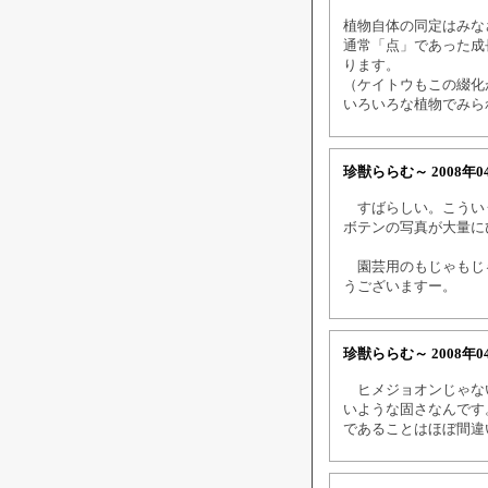
植物自体の同定はみな
通常「点」であった成
ります。
（ケイトウもこの綴化
いろいろな植物でみら
珍獣ららむ～
2008年0
すばらしい。こういう
ボテンの写真が大量に
園芸用のもじゃもじゃ
うございますー。
珍獣ららむ～
2008年0
ヒメジョオンじゃない
いような固さなんです
であることはほぼ間違