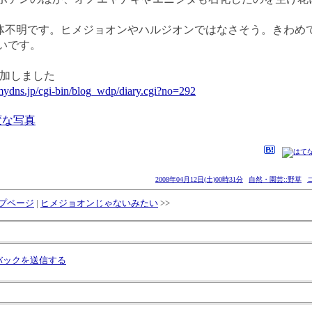
正体不明です。ヒメジョオンやハルジオンではなさそう。きわめ
いです。
追加しました
mydns.jp/cgi-bin/blog_wdp/diary.cgi?no=292
変な写真
2008年04月12日(土)00時31分
自然・園芸::野草
プページ
|
ヒメジョオンじゃないみたい
>>
バックを送信する