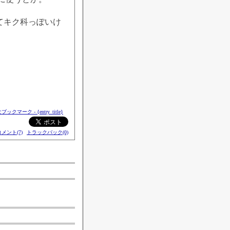
てキク科っぽいけ
コメント(7)
トラックバック(0)