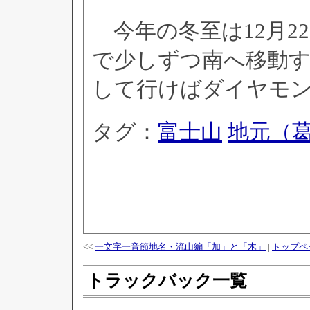
今年の冬至は12月2
で少しずつ南へ移動
して行けばダイヤモ
タグ：
富士山
地元（
<<
一文字一音節地名・流山編「加」と「木」
|
トップペ
トラックバック一覧