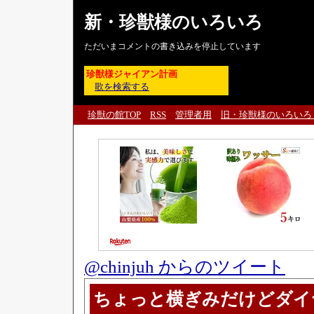
新・珍獣様のいろいろ
ただいまコメントの書き込みを停止しています
珍獣様ジャイアン計画
歌を検索する
珍獣の館TOP
RSS
管理者用
旧・珍獣様のいろいろ
@chinjuh からのツイート
ちょっと横ぎみだけどダイ