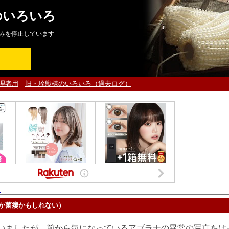
のいろいろ
みを停止しています
理者用
旧・珍獣様のいろいろ（過去ログ）
ト
か菌癭かもしれない）
いましたが、前から気になっているアブラナの異常の写真をは