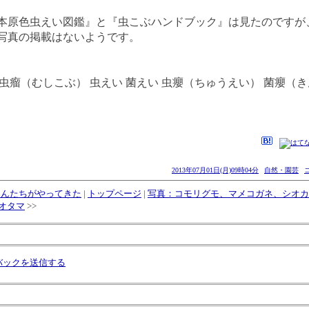
原色虫えい図鑑』と『虫こぶハンドブック』は見たのですが
写真の掲載はないようです。
虫こぶ 虫瘤（むしこぶ） 虫えい 菌えい 虫癭（ちゅうえい） 菌癭（
2013年07月01日(月)09時04分
自然・園芸
さんたちがやってきた
|
トップページ
|
写真：コモリグモ、マメコガネ、シオカ
オタマ
>>
バックを送信する