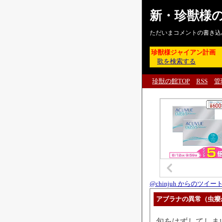
新・珍獣様
ただいまコメントの書き込
珍獣様ジャイアン計画
歌を検索する
珍獣の館TOP
RSS
管
@chinjuh からのツイー
アブラナの異常（虫癭
旬をはずしてしま