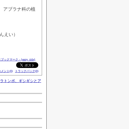
、アブラナ科の植
きんえい）
コメント(0)
トラックバック(0)
ラトンボ、ギシギシとア