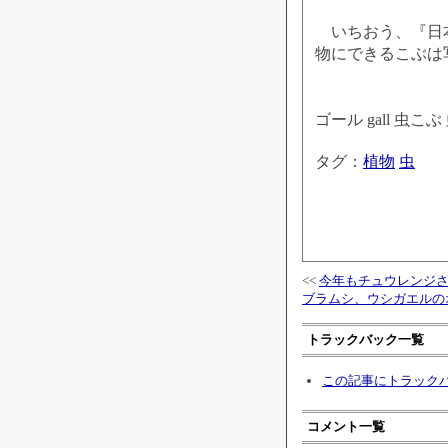
いちおう、『日本
物にできるこぶは
ゴール gall 
タグ：
植物
虫
<<
今年もチュウレンジ
ブラムシ、ウシガエルの
トラックバック一覧
この記事にトラック
コメント一覧