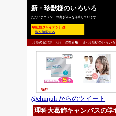
新・珍獣様のいろいろ
ただいまコメントの書き込みを停止しています
珍獣様ジャイアン計画
歌を検索する
珍獣の館TOP
RSS
管理者用
旧・珍獣様のいろいろ
@chinjuh からのツイート
理科大葛飾キャンパスの学