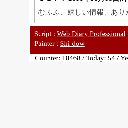
むふふ、嬉しい情報、あり
Script :
Web Diary Professional
Painter :
Shi-dow
Counter:
10468 / Today:
54 / Y