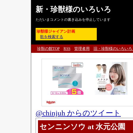
新・珍獣様のいろいろ
ただいまコメントの書き込みを停止しています
珍獣様ジャイアン計画
歌を検索する
珍獣の館TOP
RSS
管理者用
旧・珍獣様のいろいろ
@chinjuh からのツイート
センニンソウ at 水元公園