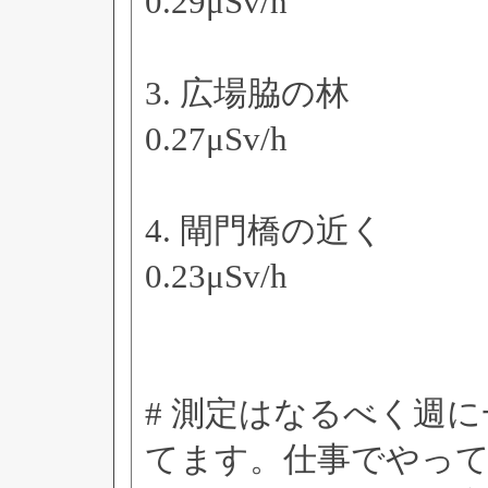
0.29μSv/h
3. 広場脇の林
0.27μSv/h
4. 閘門橋の近く
0.23μSv/h
# 測定はなるべく週
てます。仕事でやっ