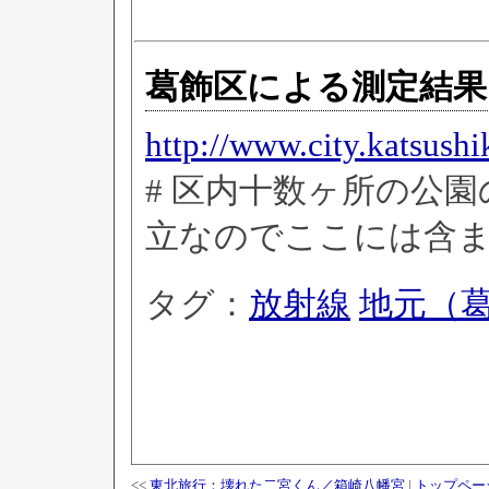
葛飾区による測定結果
http://www.city.katsush
# 区内十数ヶ所の公
立なのでここには含
タグ：
放射線
地元（
<<
東北旅行：壊れた二宮くん／箱崎八幡宮
|
トップペー