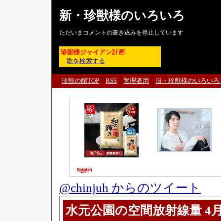
新・珍獣様のいろいろ
ただいまコメントの書き込みを停止しています
珍獣様ジャイアン計画
歌を検索する
珍獣の館TOP
RSS
管理者用
旧・珍獣様のいろいろ
@chinjuh からのツイート
水元公園の空間放射線量 4月