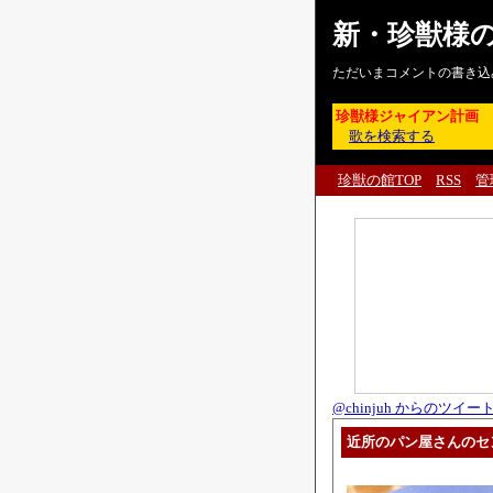
新・珍獣様
ただいまコメントの書き込
珍獣様ジャイアン計画
歌を検索する
珍獣の館TOP
RSS
管
@chinjuh からのツイー
近所のパン屋さんのセ