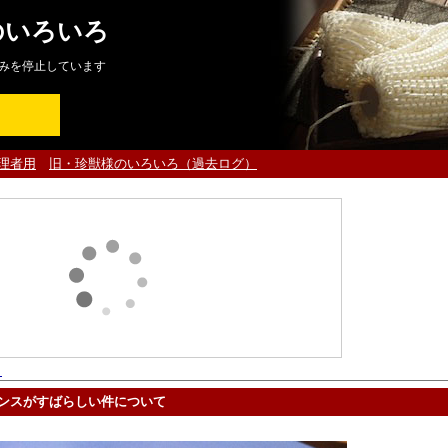
のいろいろ
みを停止しています
理者用
旧・珍獣様のいろいろ（過去ログ）
ト
ンスがすばらしい件について