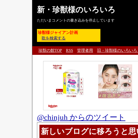
新・珍獣様のいろいろ
ただいまコメントの書き込みを停止しています
珍獣様ジャイアン計画
歌を検索する
珍獣の館TOP
RSS
管理者用
旧・珍獣様のいろいろ
@chinjuh からのツイート
新しいブログに移ろうと思