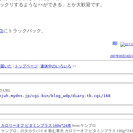
ビックリするような××ができる」とか大歓迎です。
ロ
にトラックバック。
2007年09月24日(
が届いた
|
トップページ
|
連休中のいろいろ
>>
URL
njuh.mydns.jp/cgi-bin/blog_wdp/diary-tb.cgi/168
カロリーオフ ビタミンプラス 160g*24本
from ケンブロ
ケンブロ」のタカラバイオ 飲む寒天 カロリーオフ ビタミンプラス 160g*2