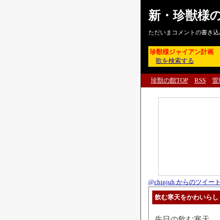
新・珍獣様
ただいまコメントの書き込
珍獣様ジャイアン計画
歌を検索する
珍獣の館TOP
RSS
管
@chinjuh からのツイー
飲む寒天をかわいらし
先日の飲む寒天。