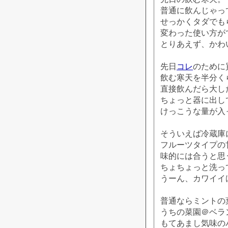
普通に飲んじゃっ
せっかくタダでも
変わった使い方が
とりあえず、かわ
先日
コレ
のために
飲む寒天を半分く
直接飲んだら大し
ちょっと器に出し
けっこうな量が入
そういえば冷蔵庫
フルーツタイプの
味的には合うと思
ちょちょっと洗っ
うーん、カワイイ
普通ならミントの
うちの菜園＠ベラ
もてあまし気味の