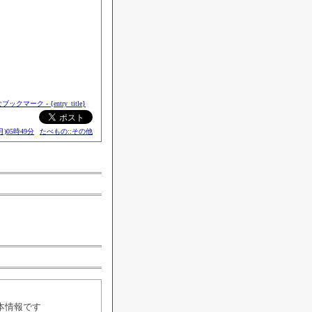
月)05時49分
たべもの::その他
4本情報です