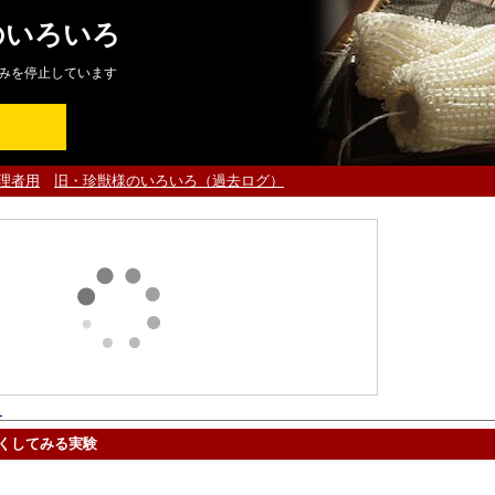
のいろいろ
みを停止しています
理者用
旧・珍獣様のいろいろ（過去ログ）
ト
くしてみる実験