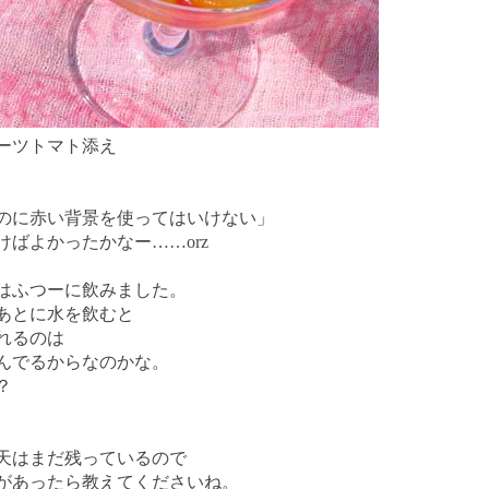
ーツトマト添え
のに赤い背景を使ってはいけない」
ばよかったかなー……orz
はふつーに飲みました。
あとに水を飲むと
れるのは
んでるからなのかな。
？
天はまだ残っているので
があったら教えてくださいね。