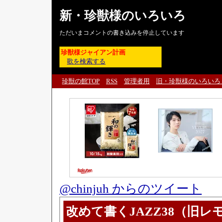
新・珍獣様のいろいろ
ただいまコメントの書き込みを停止しています
珍獣様ジャイアン計画
歌を検索する
珍獣の館TOP
RSS
管理者用
旧・珍獣様のいろいろ
@chinjuh からのツイート
改めて書くJAZZ38（旧