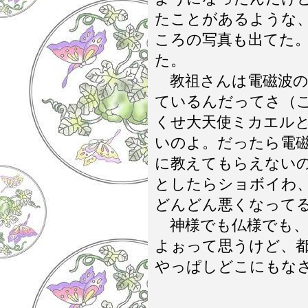
たことがあるような
ころの写真も出てた
た。
教祖さんは電磁波の
ているんだってさ（
くせ大天使ミカエル
いのよ。だったら電
に教えてもらえない
としたらショボイわ
どんどん悪くなって
神様でも仏様でも、
よぉって思うけど、
やっぱしどこにもな