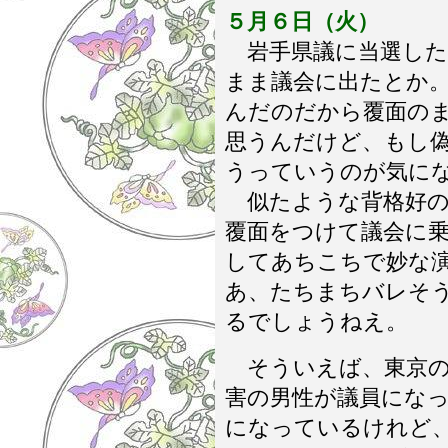
５月６日（火）
岩手県議に当選した
まま議会に出たとか
んだのだから覆面の
思うんだけど、もし
うっていうのが気に
似たような背格好の
覆面をつけて議会に
してあちこちで妙な
あ、たちまちバレそ
るでしょうねえ。
そういえば、東京の
害の男性が議員にな
になっているけれど