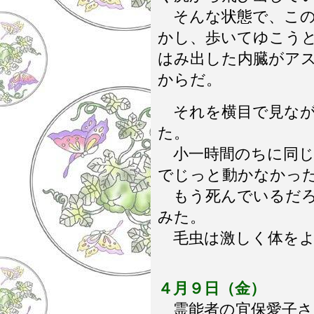
そんな状態で、この
かし、歩いてゆこう
はみ出した内臓がア
からだ。
それを横目で見なが
た。
小一時間のちに同じ
でじっと動かなかっ
もう死んでいるだろ
みた。
毛虫は激しく体をよ
４月９日（金）
霊能者の宜保愛子さ