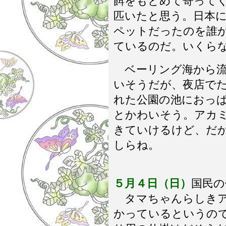
餌をもとめて寄ってく
匹いたと思う。日本
ペットだったのを誰
ているのだ。いくら
ベーリング海から流
いそうだが、夜店で
れた公園の池におっ
とかわいそう。アカ
きていけるけど、だ
しらね。
５月４日（日）
国民の
タマちゃんらしきア
かっているというの