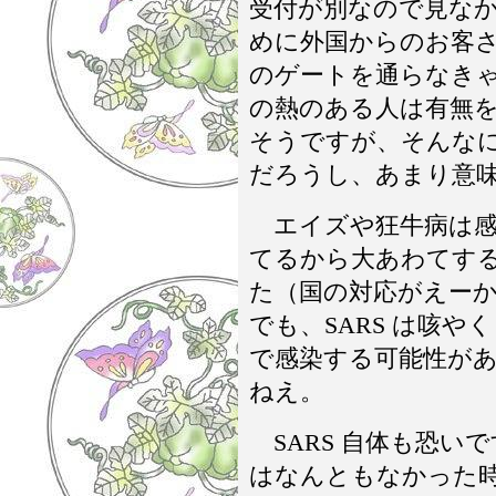
受付が別なので見なか
めに外国からのお客
のゲートを通らなきゃ
の熱のある人は有無
そうですが、そんな
だろうし、あまり意
エイズや狂牛病は感
てるから大あわてす
た（国の対応がえー
でも、SARS は咳
で感染する可能性が
ねえ。
SARS 自体も恐いで
はなんともなかった