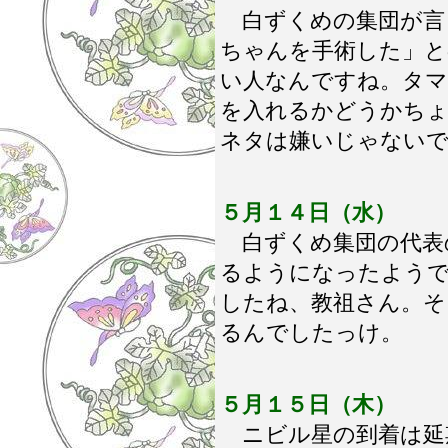
白ずくめの集団が言
ちゃんを手術した」と
い人なんですね。タマ
を入れるかどうかちょ
ネタは嫌いじゃない
５月１４日（水）
白ずくめ集団の代表
るようになったよう
したね、教祖さん。そ
るんでしたっけ。
５月１５日（木）
ニビル星の到着は延