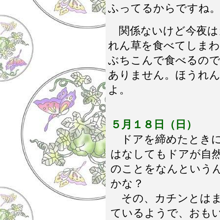
ふってるからですね。
関係ないけど今夜は
れん草を食べてしま
ぶちこんで食べるので
ありません。ほうれん
よ。
５月１８日（日）
ドアを締めたときに
はなしてもドアが自
のことをなんという
かな？
その、カチンとはま
ているようで、おも