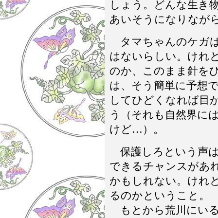
しょう。どんな生き
あいそうになりなが
タマちゃんのケガは
はないらしい。けれ
のか、このまま針を
は、そう簡単に予想
してひどくなれば目
う（それも自然界に
けど…）。
保護しろという声は
できるチャンスがあ
かもしれない。けれ
るのかということ。
もとから荒川にいる