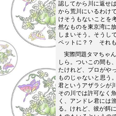
認してから川に返せ
から荒川にいるわけ
けそうもないことを
然なものを東京湾に
しまいそう。そうし
ペットに？？ それ
実際問題タマちゃん
しら。ついこの間も
たけれど、プロがや
ものじゃないと思う
君というアザラシが
その川では許可なく
く、アンドレ君には
る。けれど、彼が餌