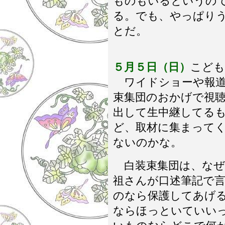
ものもいるというの
る。でも、やっぱり
とだ。
５月５日（日）
こども
ワイドショーや報道
束集団のおかげで視
出して生中継してる
ど、取材に集まって
ないのかな。
白装束集団は、なぜ
祖さんが口述筆記で
のなら保護してあげ
ならほっといていい