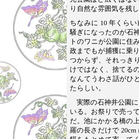
り自然な雰囲気を残
ちなみに 10 年く
騒ぎになったのが石
トのワニが公園に住
政までもが捕獲に乗
つからず、それっき
けではなく、捨てる
なんてうわさ話がひ
たらしい。
実際の石神井公園に
いる。お祭りで売っ
だ。池にかかる橋の
羅の長さだけで 20c