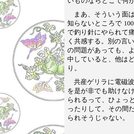
いものならどこで何
まあ、そういう面は
知らないところで 10
で釣り針にやられて
く共感する。別の言
の問題があっても、
中していると、他は
り。
共産ゲリラに電磁波
を是が非でも助けな
られるって、ひょっ
ったりして。その間
られそうじゃない。