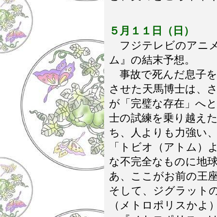
５月１１日（日）
フジテレビのアニメ
ム』の結末予想。
事故で死んだ息子を
させた天馬博士は、
が「完璧な存在」へ
士の試練を乗り越え
ち、人よりも力強い
「トビオ（アトム）
な不完全なものに地
あ、ここがお前の王
そして、ジグラット
（メトロポリスかよ