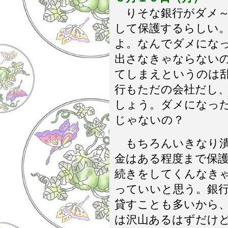
りそな銀行がダメ～
して保護するらしい
よ。なんでダメにな
出さなきゃならない
てしまえというのは
行もただの会社だし
しょう。ダメになっ
じゃないの？
もちろんいきなり潰
金はある程度まで保
続きをしてくんなき
っていいと思う。銀
貸すことも多いから
は沢山あるはずだけ