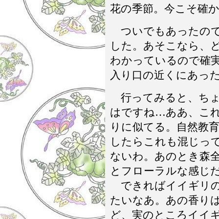
花の季節。今こそ確
ついでもあったので
した。あそこなら、
わかっているので確
入り口の近くにあっ
行ってみると、ちょ
はですね…ああ、こ
りに似てる。自然教
したらこれも混じっ
ないわ。あのとき森
とフローラルな感じ
できればイイギリの
たいなあ。あの香り
ど、実のところイイ