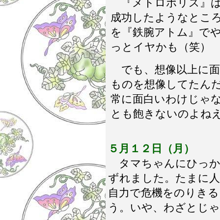
『メトロポリス』は
成功したようなとこ
を『鉄腕アトム』で
っとイヤかも（笑）
でも、想像以上に面
ものを想像してたん
常に面白いわけじゃな
とも飽きないのよね
５月１２日（月）
タマちゃんにひっか
ずれました。たまに人
自力で危機をのりきる
う。いや、わざとじゃ