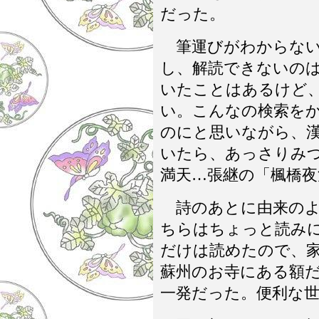
だった。
筆運びがわからない
し、解読できないの
いたことはあるけど
い。こんなの検索を
のにと思いながら、
いたら、あっさりみ
満天…張継の「楓橋
詩のあとに由来のよ
ちらはちょっと読み
だけは読めたので、
蘇州のお寺にある額
一発だった。便利な