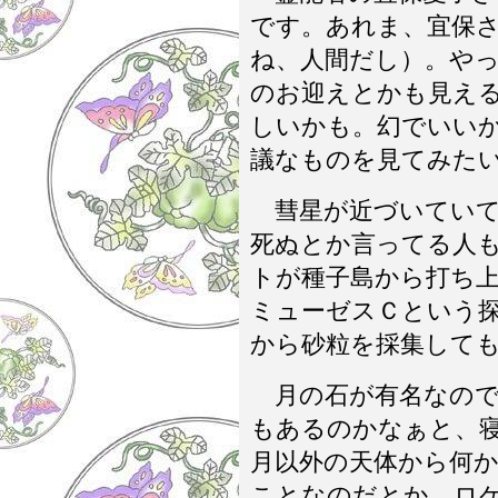
です。あれま、宜保
ね、人間だし）。や
のお迎えとかも見え
しいかも。幻でいい
議なものを見てみた
彗星が近づいていて
死ぬとか言ってる人
トが種子島から打ち
ミューゼスＣという
から砂粒を採集して
月の石が有名なので
もあるのかなぁと、
月以外の天体から何
ことなのだとか。ロ