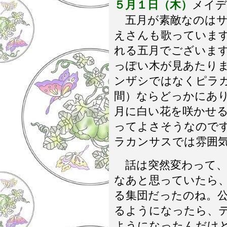
５月１日（木）
メイデ
五月が素敵なのはサ
えさんも歌っていま
れる五月でございま
っぽい木が見あたり
ンザシではなくピラ
間）ならどっかにあ
月に白い花を咲かせ
ってよさそうなので
ラカンサスでは雰囲
話は突然変わって、
なあと思っていたら
る集団だったのね。
るようになったら、
ようになったんだけ