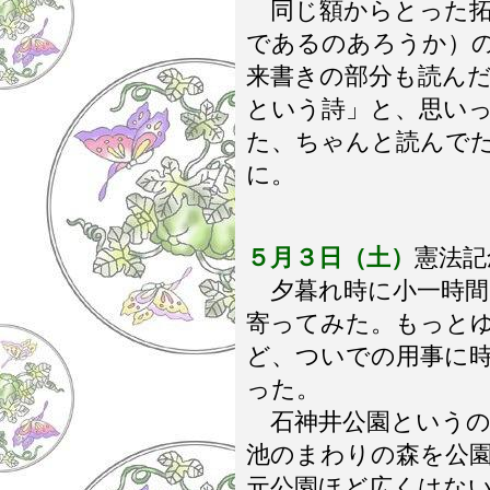
同じ額からとった拓
であるのあろうか）
来書きの部分も読ん
という詩」と、思い
た、ちゃんと読んで
に。
５月３日（土）
憲法記
夕暮れ時に小一時間
寄ってみた。もっと
ど、ついでの用事に
った。
石神井公園というの
池のまわりの森を公
元公園ほど広くはな