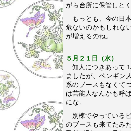
がら台所に保管しと
もっとも、今の日本
危ないのかもしれな
が増えるのね。
５月２１日（水）
知人につきあって Li
ましたが、ペンギン
系のブースもなくて
は芸能人なんかも呼
にな。
別棟でやっているビ
のブースも来てたみたい