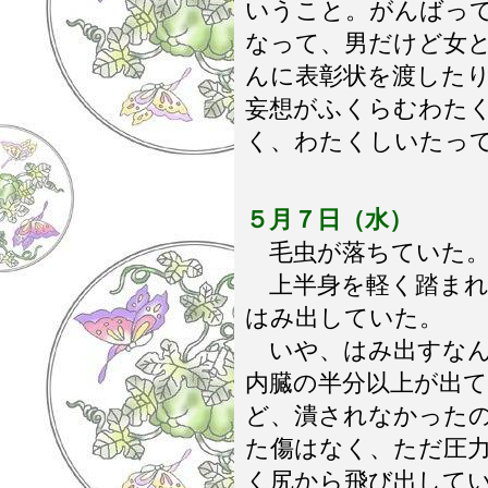
いうこと。がんばっ
なって、男だけど女
んに表彰状を渡した
妄想がふくらむわた
く、わたくしいたっ
５月７日（水）
毛虫が落ちていた。
上半身を軽く踏まれ
はみ出していた。
いや、はみ出すなん
内臓の半分以上が出
ど、潰されなかった
た傷はなく、ただ圧
く尻から飛び出して