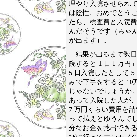
理やり入院させられ
は陰性、おめでとう
たら、検査費と入院
んだそうです（ちゃんと
が出ます）。
結果が出るまで数日
院すると 1 日 1 
5 日入院したとして 
みで下手をすると 1
じゃないでしょうか。
あって入院した人が、
7 万円くらい費用を
って払えとゆうんで
分なお金を捻出でき
びに行ってホンモノの 