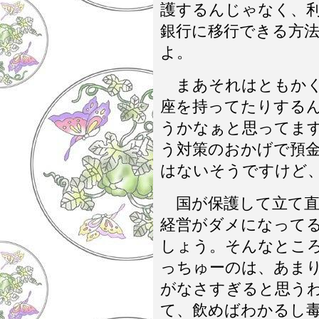
護するんじゃなく、
銀行に移行できる方
よ。
まあそれはともかく
座を持ってたりする
うかなぁと思ってま
う対策のおかげで預
はないそうですけど
国が保護して立て直
経営がダメになって
しょう。そんなとこ
っちゅーのは、あま
がなさすぎると思う
て、飲めばわかるし