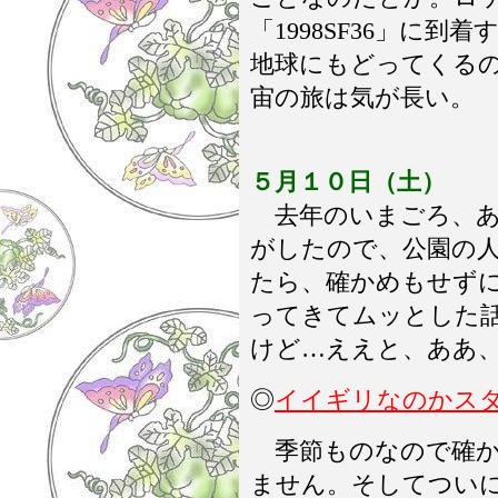
「1998SF36」に到着
地球にもどってくるのが
宙の旅は気が長い。
５月１０日（土）
去年のいまごろ、あ
がしたので、公園の
たら、確かめもせず
ってきてムッとした
けど…ええと、ああ
◎
イイギリなのかス
季節ものなので確か
ません。そしてつい