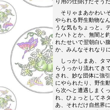
り用の仕掛けだそう
そりゃまあかわいそ
やられる野生動物な
うな気もちょっと。
たハトとか、無闇と
れたせいで翌朝白い
か、みんなそれなり
しっかしまあ、タマ
らうっかり流れてき
され、妙な団体に強
にやられたり、野生
ら次へと遭遇しまく
れ、ひょっとしてネ
あ、それだけ自然界