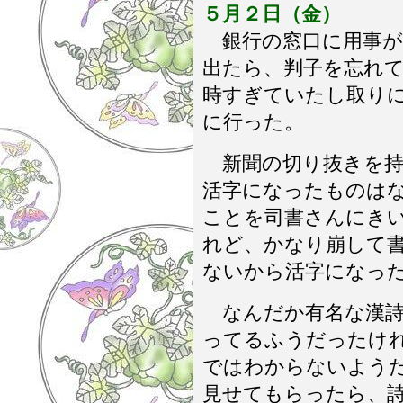
５月２日（金）
銀行の窓口に用事が
出たら、判子を忘れて
時すぎていたし取り
に行った。
新聞の切り抜きを持
活字になったものは
ことを司書さんにき
れど、かなり崩して
ないから活字になっ
なんだか有名な漢詩
ってるふうだったけ
ではわからないよう
見せてもらったら、