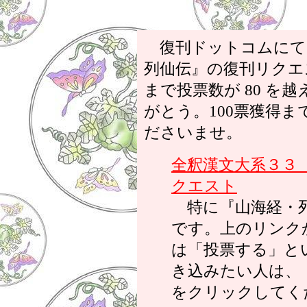
復刊ドットコムにて
列仙伝』の復刊リクエ
まで投票数が 80 を
がとう。100票獲得
ださいませ。
全釈漢文大系３３
クエスト
特に『山海経・列
です。上のリンク
は「投票する」と
き込みたい人は、
をクリックしてく