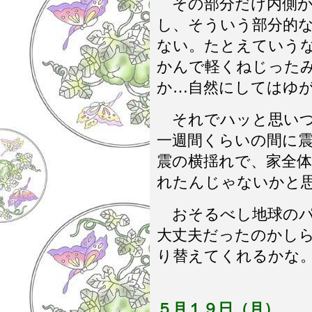
その部分だけ内側か
し、そういう部分的
ない。たとえていう
かんで軽くねじった
か…自然にしてはゆ
それでハッと思いつ
一週間くらいの間に
震の横揺れで、家全
れたんじゃないかと
おそるべし地球のパ
大丈夫だったのかし
り替えてくれるかな
５月１９日（月）