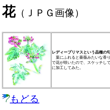
花
（ＪＰＧ画像）
レディープリマスという品種の
葉にふれると薔薇みたいな香り
で花が咲いたので、スケッチし
に加工してみた。
もどる