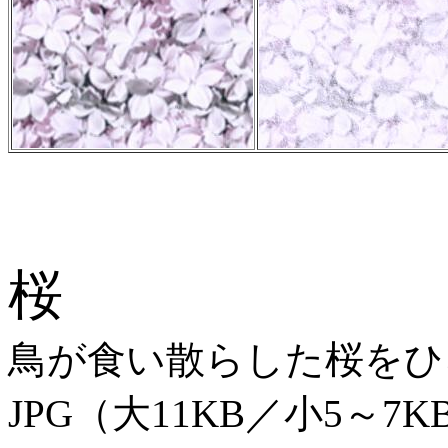
桜
鳥が食い散らした桜をひ
JPG（大11KB／小5～7K