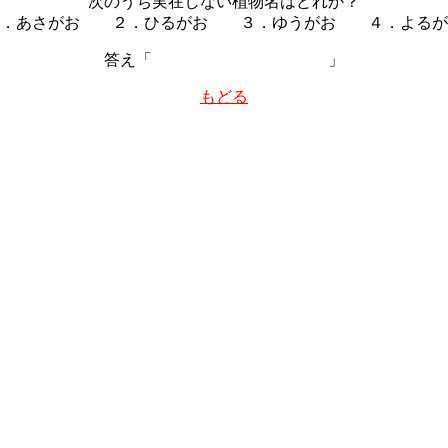
次のうち実在しない植物名はどれか？
１．あさがお ２．ひるがお ３．ゆうがお ４．よるが
答え「
ぜんぶあります
」
もどる