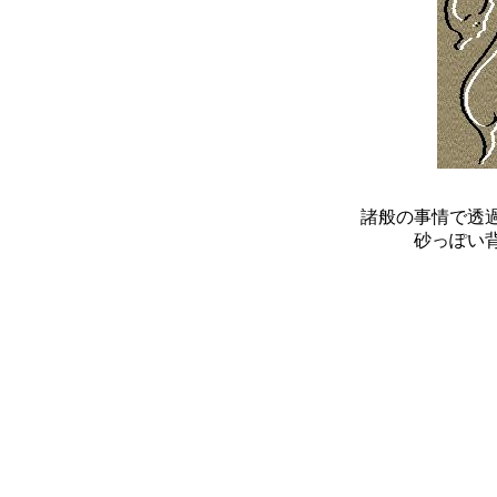
諸般の事情で透過
砂っぽい背