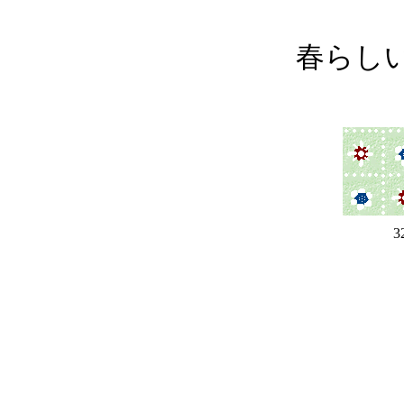
春らし
3