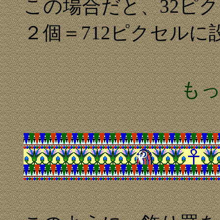
この場合だと、32ピク
２個＝712ピクセル
も