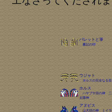
工なさってくだされま
パレットと筆
書記の印
ウジャト
ホルスの完全なる目
ホルス
ハヤブサ頭の神 二
太陽神
アヌビス
山犬頭の神 ミイラ