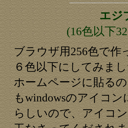
エジ
(16色以下3
ブラウザ用256色で
６色以下にしてみまし
ホームページに貼るの
もwindowsのアイ
らしいので、アイコン