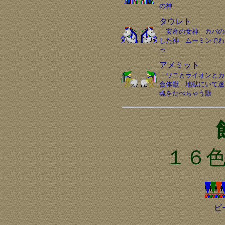
の神
タウレト
安産の女神 カバの
した神 ムーミンでわ
っ
アメミット
ワニとライオンとカ
合体獣 地獄にいて迷
魂をたべちゃう獣
１６
ビ