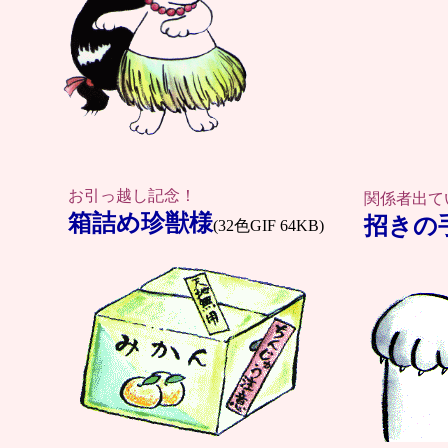
お引っ越し記念！
関係者出て
箱詰め珍獣様
招きの
(32色GIF 64KB)