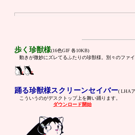
歩く珍獣様
(16色GIF 各10KB)
動きが微妙にズレてるふたりの珍獣様。別々のファイ
踊る珍獣様スクリーンセイバー
( LH
こういうのがデスクトップ上を舞い踊ります。
ダウンロード開始