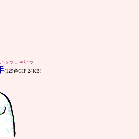
いらっしゃいっ！
手
(129色GIF 24KB)