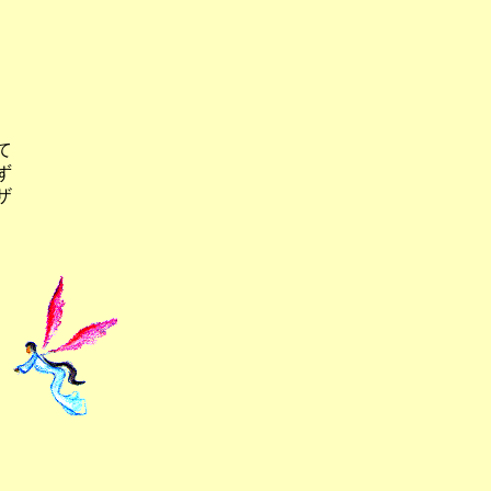
て
ず
ザ