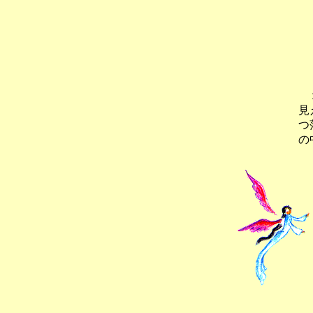
１
見
つ
の