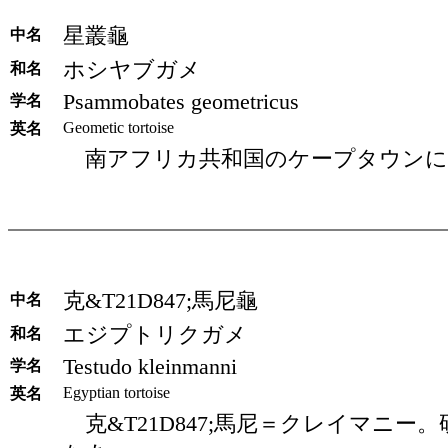
星叢龜
中名
ホシヤブガメ
和名
Psammobates geometricus
学名
Geometic tortoise
英名
南アフリカ共和国のケープタウンに
克&T21D847;馬尼龜
中名
エジプトリクガメ
和名
Testudo kleinmanni
学名
Egyptian tortoise
英名
克&T21D847;馬尼＝クレイマニー