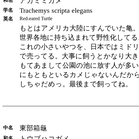
アカミミガメ
和名
Trachemys scripta elegans
学名
Red-eared Turtle
英名
もとはアメリカ大陸にすんでいた亀
世界各地に持ち込まれて野性化してる
これの小さいやつを、日本ではミド
で売ってる。大事に飼うとかなり大
もてあまして公園の池に放す人が多い
にもともといるカメじゃないんだか
しちゃだめっ。最後まで飼ってね。
東部箱龜
中名
トウブハコガメ
和名