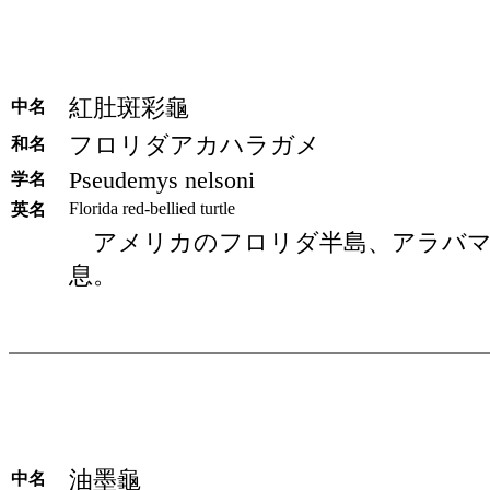
紅肚斑彩龜
中名
フロリダアカハラガメ
和名
Pseudemys nelsoni
学名
Florida red-bellied turtle
英名
アメリカのフロリダ半島、アラバマ
息。
油墨龜
中名