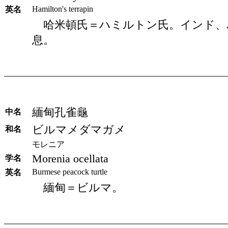
Hamilton's terrapin
英名
哈米頓氏＝ハミルトン氏。インド、
息。
緬甸孔雀龜
中名
ビルマメダマガメ
和名
モレニア
Morenia ocellata
学名
Burmese peacock turtle
英名
緬甸＝ビルマ。