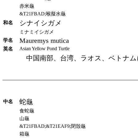
赤米龜
&T21FBAD;喉擬水龜
シナイシガメ
和名
ミナミイシガメ
Mauremys mutica
学名
Asian Yellow Pond Turtle
英名
中国南部、台湾、ラオス、ベトナム
蛇龜
中名
食蛇龜
山龜
&T21FBAD;&T21EAF9;閉殼龜
箱龜