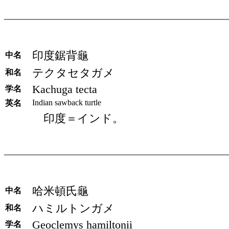
印度鋸背龜
中名
テクタセタガメ
和名
Kachuga tecta
学名
Indian sawback turtle
英名
印度＝インド。
哈米頓氏龜
中名
ハミルトンガメ
和名
Geoclemys hamiltonii
学名