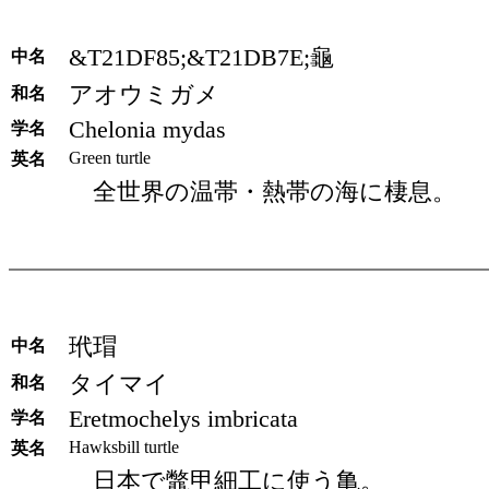
&T21DF85;&T21DB7E;龜
中名
アオウミガメ
和名
Chelonia mydas
学名
Green turtle
英名
全世界の温帯・熱帯の海に棲息。
玳瑁
中名
タイマイ
和名
Eretmochelys imbricata
学名
Hawksbill turtle
英名
日本で鼈甲細工に使う亀。