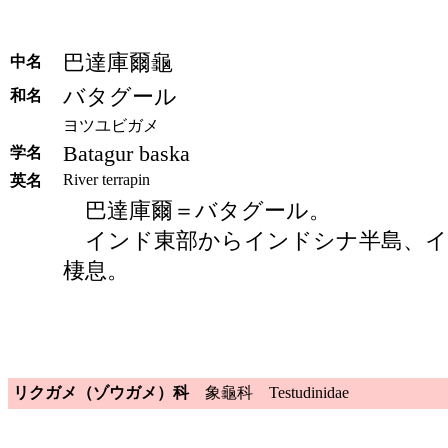
巴達庫爾龜
中名
バタグール
和名
ヨツユビガメ
Batagur baska
学名
River terrapin
英名
巴達庫爾＝バタグール。
インド東部からインドシナ半島、イ
棲息。
リクガメ（ゾウガメ）科
象龜科 Testudinidae