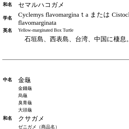
セマルハコガメ
和名
Cyclemys flavomarginaｔa または Cistoc
学名
flavomarginata
Yellow-marginated Box Turtle
英名
石垣島、西表島、台湾、中国に棲息
金龜
中名
金錢龜
烏龜
臭青龜
大頭龜
クサガメ
和名
ゼニガメ（商品名）