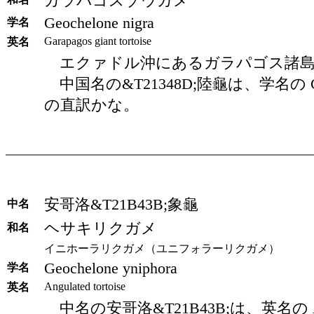
ガラパゴスゾウガメ
Geochelone nigra
学名
Garapagos giant tortoise
英名
エクァドル沖にあるガラパゴス諸島
中国名の&T21348D;陸龜は、学名の Geoch
の直訳かな。
安哥洛&T21B43B;象龜
中名
ヘサキリクガメ
和名
イニホーラリクガメ（ユニフォラーリクガメ）
Geochelone yniphora
学名
Angulated tortoise
英名
中名の安哥洛&T21B43B;は、英名の Ang