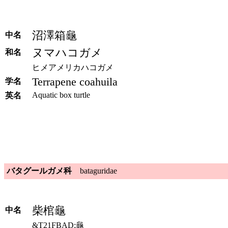
沼澤箱龜
中名
ヌマハコガメ
和名
ヒメアメリカハコガメ
Terrapene coahuila
学名
Aquatic box turtle
英名
バタグールガメ科
bataguridae
柴棺龜
中名
&T21FBAD;龜