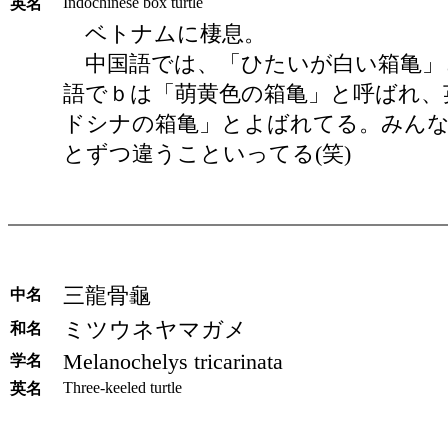
Indochinese box turtle
英名
ベトナムに棲息。
中国語では、「ひたいが白い箱亀」
語でｂは「萌黄色の箱亀」と呼ばれ、
ドシナの箱亀」とよばれてる。みん
とずつ違うこといってる(笑)
三龍骨龜
中名
ミツウネヤマガメ
和名
Melanochelys tricarinata
学名
Three-keeled turtle
英名