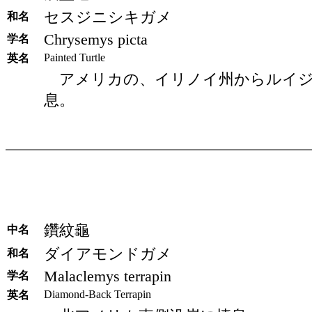
セスジニシキガメ
和名
Chrysemys picta
学名
Painted Turtle
英名
アメリカの、イリノイ州からルイジ
息。
鑽紋龜
中名
ダイアモンドガメ
和名
Malaclemys terrapin
学名
Diamond-Back Terrapin
英名