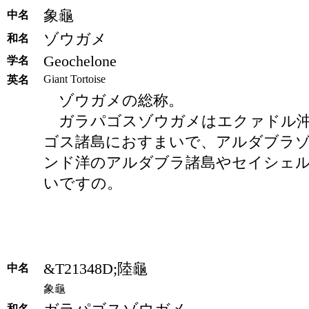
象龜
中名
ゾウガメ
和名
Geochelone
学名
Giant Tortoise
英名
ゾウガメの総称。
ガラパゴスゾウガメはエクァドル沖
ゴス諸島におすまいで、アルダブラ
ンド洋のアルダブラ諸島やセイシェ
いですの。
&T21348D;陸龜
中名
象龜
和名