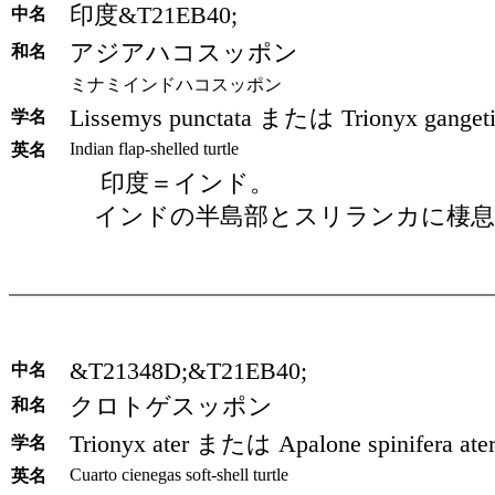
印度&T21EB40;
中名
アジアハコスッポン
和名
ミナミインドハコスッポン
Lissemys punctata または Trionyx gangeti
学名
Indian flap-shelled turtle
英名
印度＝インド。
インドの半島部とスリランカに棲息
&T21348D;&T21EB40;
中名
クロトゲスッポン
和名
Trionyx ater または Apalone spinifera ate
学名
Cuarto cienegas soft-shell turtle
英名