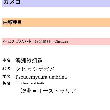
カメ目
曲頸亜目
ヘビクビガメ科
短頸龜科 Chelidae
澳洲短頸龜
中名
クビカシゲガメ
和名
Pseudemydura umbrina
学名
Short-necked turtle
英名
澳洲＝オーストラリア。