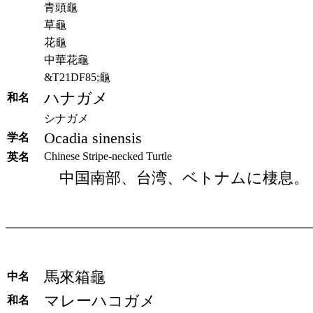
青頭龜
草龜
花龜
中華花龜
&T21DF85;龜
ハナガメ
和名
シナガメ
Ocadia sinensis
学名
Chinese Stripe-necked Turtle
英名
中国南部、台湾、ベトナムに棲息。
馬來箱龜
中名
マレーハコガメ
和名