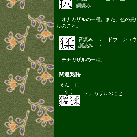
訓読み ：
オナガザルの一種。また、色の黒
ルのこと。
音読み ： ドウ ジュウ
訓読み ：
テナガザルの一種。
関連熟語
えん じ
ゅう
テナガザルのこ