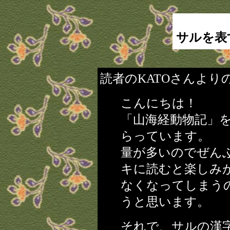
サルを表
読者のKATOさんより
こんにちは！
「山海経動物記」
らっています。
量が多いのでぜん
キに読むと楽しみ
なくなってしまう
うと思います。
それで、サルの漢