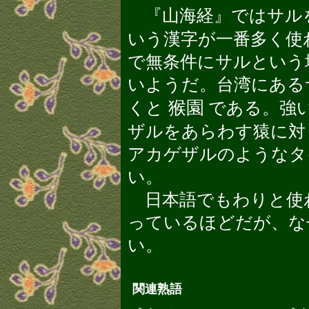
『山海経』ではサル
いう漢字が一番多く使
で無条件にサルという
いようだ。台湾にある
猴園
くと
である。強
ザルをあらわす猿に対
アカゲザルのようなタ
い。
日本語でもわりと使わ
っているほどだが、な
い。
関連熟語