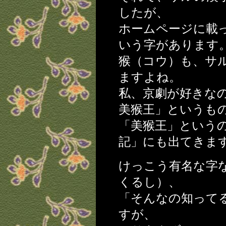
したが、
ホームページに載
いう字があります
猴（コウ）も、サ
ますよね。
私、京劇が好きな
美猴王」というも
「美猴王」という
記」にも出てきま
けっこう有名な字
くるし）、
「そんなの知って
すが、