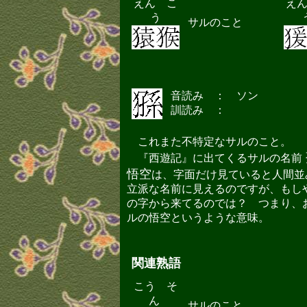
えん こ
え
う
サルのこと
音読み ： ソン
訓読み ：
これまた不特定なサルのこと。
『西遊記』に出てくるサルの名前
悟空
は、字面だけ見ていると人間並
立派な名前に見えるのですが、もし
の字から来てるのでは？ つまり、
ルの悟空というような意味。
関連熟語
こう そ
ん
サルのこと