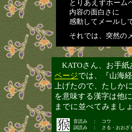
とりあえずホーム
内容の面白さに
感動してメールし
それでは、突然の
KATOさん、お手
ページ
では、『山海
上げたので、たしか
を意味する漢字は他
までに並べてみまし
音読み ： コウ
訓読み ： さる・おおざ