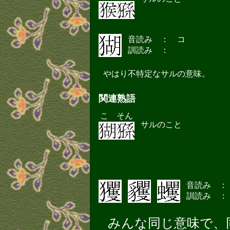
音読み ： コ
訓読み ：
やはり不特定なサルの意味。
関連熟語
こ そん
サルのこと
音読み ：
訓読み ：
みんな同じ意味で、