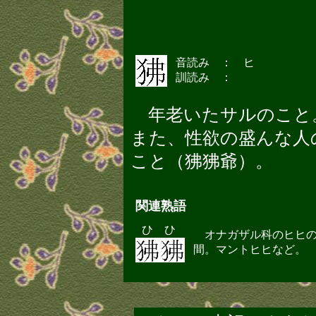
音読み ： ヒ
訓読み ：
年老いたサルのこと
また、性欲の盛んな人
こと（狒狒爺）。
関連熟語
ひ ひ
オナガザル科のヒヒ
間。マントヒヒなど。